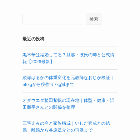
検索
最近の投稿
黒木華は結婚してる？旦那・彼氏の噂と公式情
報【2026最新】
綾瀬はるかの体重変化を元教師なおじが検証｜
58kgから役作り7kg減まで
オダウエダ植田紫帆の現在地｜体型・健康・浜
田順平さんとの関係を整理
三宅えみの今と家族構成｜いしだ壱成との結
婚・離婚から谷原章介との再婚まで