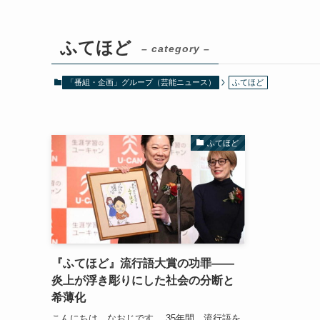
ふてほど
– category –
「番組・企画」グループ（芸能ニュース）
ふてほど
ふてほど
『ふてほど』流行語大賞の功罪――
炎上が浮き彫りにした社会の分断と
希薄化
こんにちは、なおじです。 35年間、流行語を