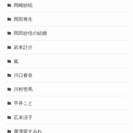
岡崎紗絵
岡田将生
岡田紗佳の結婚
岩本計介
嵐
川口春奈
川村壱馬
平井こと
広末涼子
廣津留すみれ