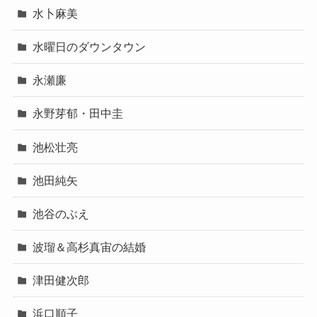
水卜麻美
水曜日のダウンタウン
永瀬廉
永野芽郁・田中圭
池松壮亮
池田純矢
池谷のぶえ
波瑠＆高杉真宙の結婚
津田健次郎
浜口順子