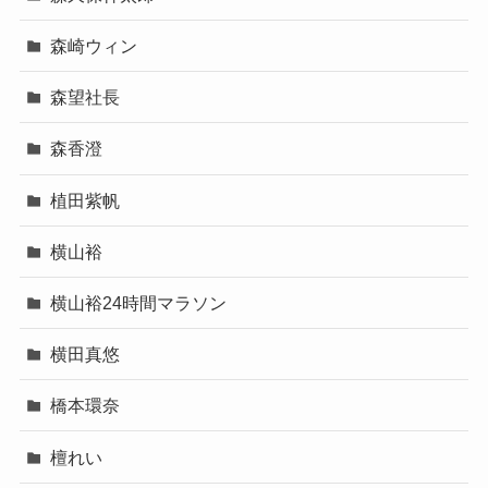
森崎ウィン
森望社長
森香澄
植田紫帆
横山裕
横山裕24時間マラソン
横田真悠
橋本環奈
檀れい