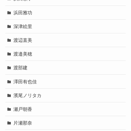
浜田雅功
深津絵里
渡辺直美
渡邉美穂
渡部建
澤田有也佳
濱尾ノリタカ
瀬戸朝香
片瀬那奈