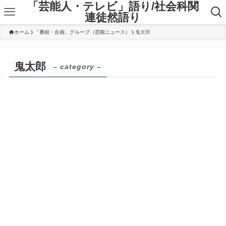
「芸能人・テレビ」語り/社会科関
連徒然語り
ホーム
「番組・企画」グループ（芸能ニュース）
鬼太郎
鬼太郎
– category –