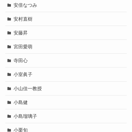
安倍なつみ
安村直樹
安藤昇
宮田愛萌
寺田心
小室眞子
小山佳一教授
小島健
小島瑠璃子
小栗旬