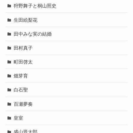
狩野舞子と桐山照史
生田絵梨花
田中みな実の結婚
田村真子
町田啓太
畑芽育
白石聖
百瀬夢奏
皇室
盛山晋太郎