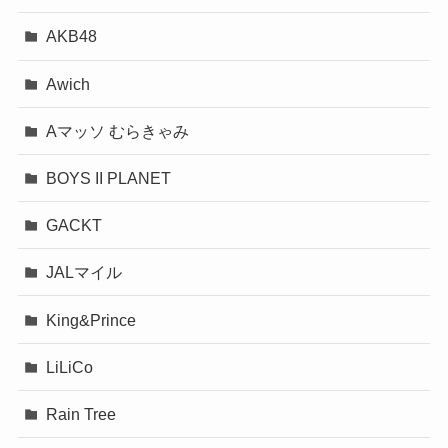
AKB48
Awich
Aマッソ むらきゃみ
BOYS II PLANET
GACKT
JALマイル
King&Prince
LiLiCo
Rain Tree