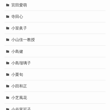
宮田愛萌
寺田心
小室眞子
小山佳一教授
小島健
小島瑠璃子
小栗旬
小田和正
小芝風花
小谷実可子