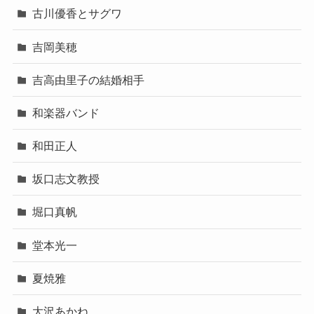
古川優香とサグワ
吉岡美穂
吉高由里子の結婚相手
和楽器バンド
和田正人
坂口志文教授
堀口真帆
堂本光一
夏焼雅
大沢あかね