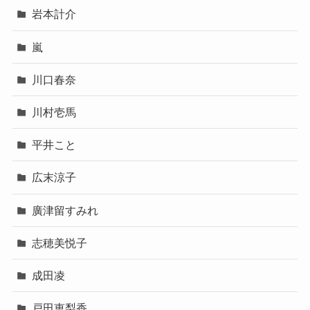
岩本計介
嵐
川口春奈
川村壱馬
平井こと
広末涼子
廣津留すみれ
志穂美悦子
成田凌
戸田恵梨香