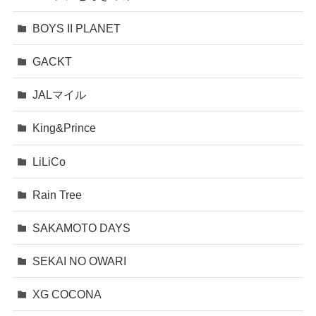
BOYS II PLANET
GACKT
JALマイル
King&Prince
LiLiCo
Rain Tree
SAKAMOTO DAYS
SEKAI NO OWARI
XG COCONA