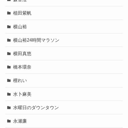
植田紫帆
横山裕
横山裕24時間マラソン
横田真悠
橋本環奈
檀れい
水卜麻美
水曜日のダウンタウン
永瀬廉