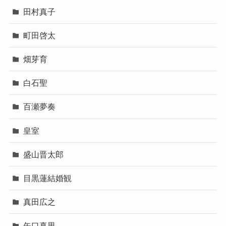
田村真子
町田啓太
畑芽育
白石聖
百瀬夢奏
皇室
盛山晋太郎
目黒蓮結婚観
真田広之
矢口真里