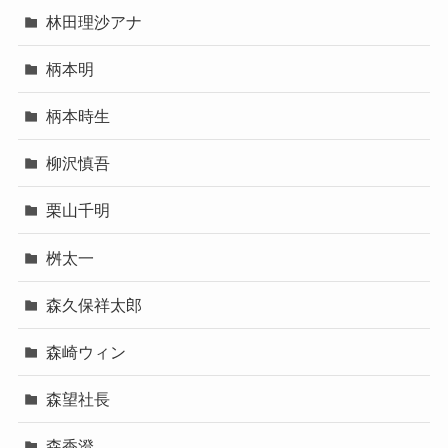
林田理沙アナ
柄本明
柄本時生
柳沢慎吾
栗山千明
桝太一
森久保祥太郎
森崎ウィン
森望社長
森香澄