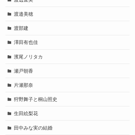
渡邉美穂
渡部建
澤田有也佳
濱尾ノリタカ
瀬戸朝香
片瀬那奈
狩野舞子と桐山照史
生田絵梨花
田中みな実の結婚