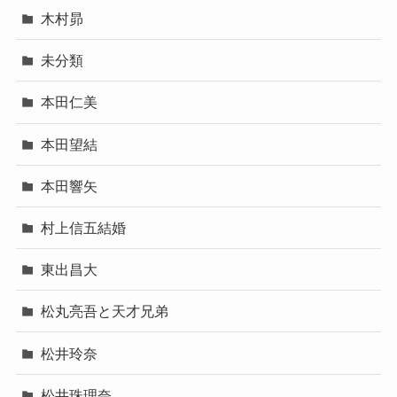
木村昴
未分類
本田仁美
本田望結
本田響矢
村上信五結婚
東出昌大
松丸亮吾と天才兄弟
松井玲奈
松井珠理奈