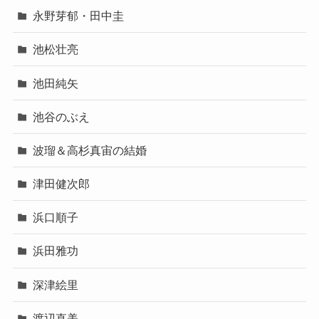
永野芽郁・田中圭
池松壮亮
池田純矢
池谷のぶえ
波瑠＆高杉真宙の結婚
津田健次郎
浜口順子
浜田雅功
深津絵里
渡辺直美