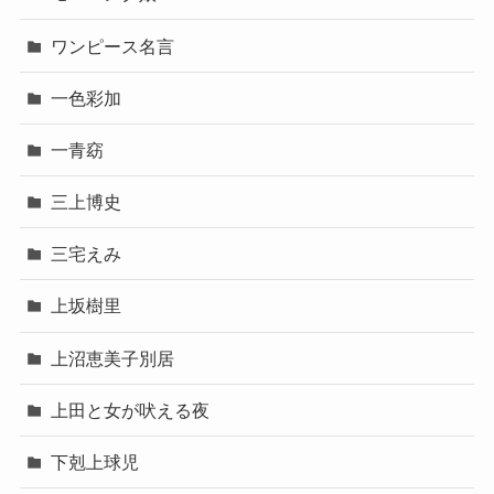
ワンピース名言
一色彩加
一青窈
三上博史
三宅えみ
上坂樹里
上沼恵美子別居
上田と女が吠える夜
下剋上球児