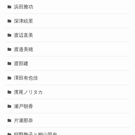
浜田雅功
深津絵里
渡辺直美
渡邉美穂
渡部建
澤田有也佳
濱尾ノリタカ
瀬戸朝香
片瀬那奈
狩野舞子と桐山照史