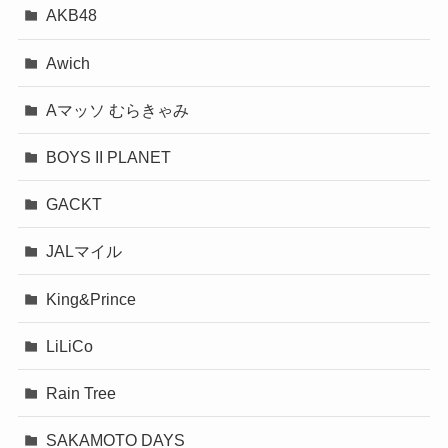
AKB48
Awich
Aマッソ むらきゃみ
BOYS II PLANET
GACKT
JALマイル
King&Prince
LiLiCo
Rain Tree
SAKAMOTO DAYS