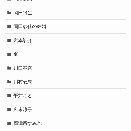
岡田将生
岡田紗佳の結婚
岩本計介
嵐
川口春奈
川村壱馬
平井こと
広末涼子
廣津留すみれ