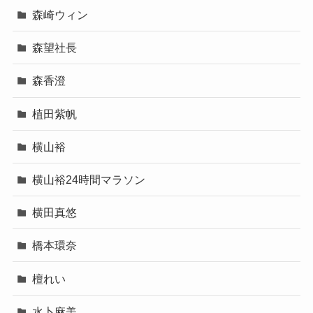
森崎ウィン
森望社長
森香澄
植田紫帆
横山裕
横山裕24時間マラソン
横田真悠
橋本環奈
檀れい
水卜麻美