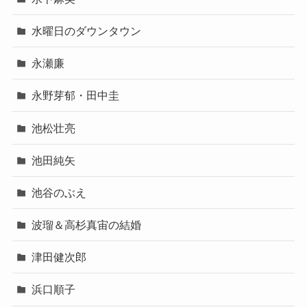
水曜日のダウンタウン
永瀬廉
永野芽郁・田中圭
池松壮亮
池田純矢
池谷のぶえ
波瑠＆高杉真宙の結婚
津田健次郎
浜口順子