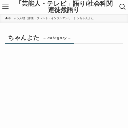
「芸能人・テレビ」語り/社会科関
連徒然語り
ホーム
人物（俳優・タレント・インフルエンサー）
ちゃんよた
ちゃんよた
– category –