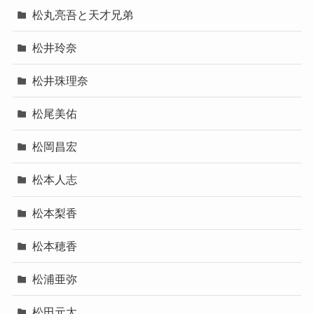
松丸亮吾と天才兄弟
松井玲奈
松井珠理奈
松尾美佑
松岡昌宏
松本人志
松本梨香
松本穂香
松浦亜弥
松田元太