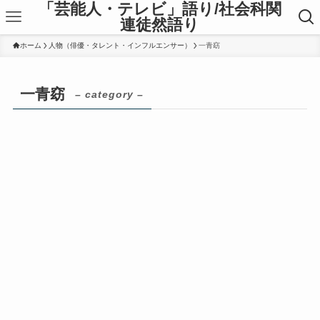
「芸能人・テレビ」語り/社会科関
連徒然語り
ホーム
人物（俳優・タレント・インフルエンサー）
一青窈
一青窈
– category –