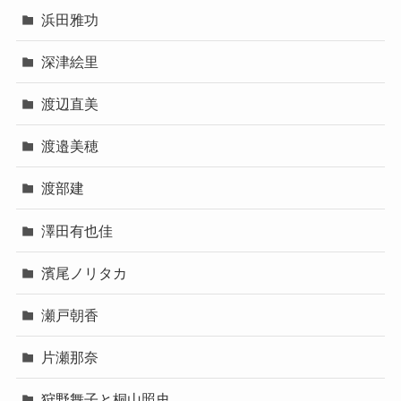
浜田雅功
深津絵里
渡辺直美
渡邉美穂
渡部建
澤田有也佳
濱尾ノリタカ
瀬戸朝香
片瀬那奈
狩野舞子と桐山照史