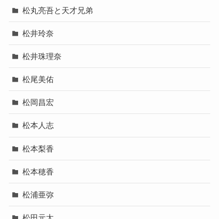
松丸亮吾と天才兄弟
松井玲奈
松井珠理奈
松尾美佑
松岡昌宏
松本人志
松本梨香
松本穂香
松浦亜弥
松田元太