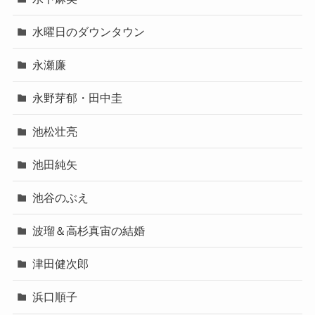
水曜日のダウンタウン
永瀬廉
永野芽郁・田中圭
池松壮亮
池田純矢
池谷のぶえ
波瑠＆高杉真宙の結婚
津田健次郎
浜口順子