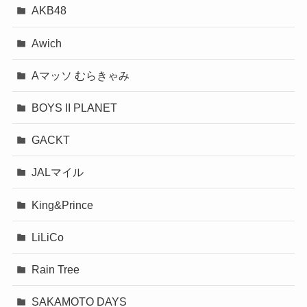
AKB48
Awich
Aマッソ むらきゃみ
BOYS II PLANET
GACKT
JALマイル
King&Prince
LiLiCo
Rain Tree
SAKAMOTO DAYS