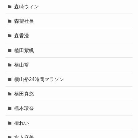
森崎ウィン
森望社長
森香澄
植田紫帆
横山裕
横山裕24時間マラソン
横田真悠
橋本環奈
檀れい
水卜麻美