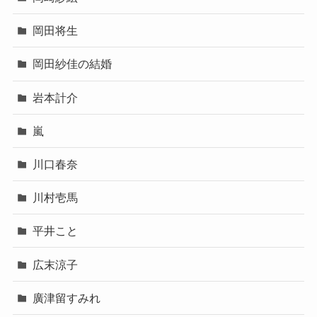
岡田将生
岡田紗佳の結婚
岩本計介
嵐
川口春奈
川村壱馬
平井こと
広末涼子
廣津留すみれ