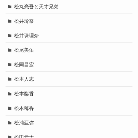
松丸亮吾と天才兄弟
松井玲奈
松井珠理奈
松尾美佑
松岡昌宏
松本人志
松本梨香
松本穂香
松浦亜弥
松田元太