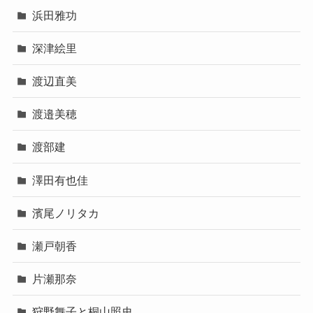
浜田雅功
深津絵里
渡辺直美
渡邉美穂
渡部建
澤田有也佳
濱尾ノリタカ
瀬戸朝香
片瀬那奈
狩野舞子と桐山照史