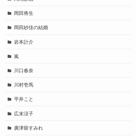
岡田将生
岡田紗佳の結婚
岩本計介
嵐
川口春奈
川村壱馬
平井こと
広末涼子
廣津留すみれ