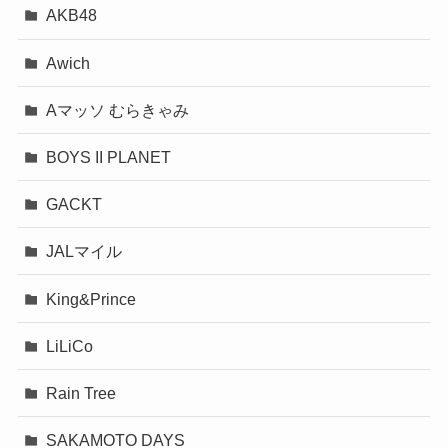
AKB48
Awich
Aマッソ むらきゃみ
BOYS II PLANET
GACKT
JALマイル
King&Prince
LiLiCo
Rain Tree
SAKAMOTO DAYS