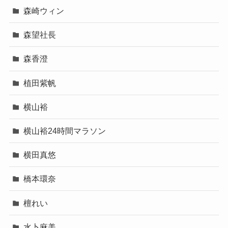
森崎ウィン
森望社長
森香澄
植田紫帆
横山裕
横山裕24時間マラソン
横田真悠
橋本環奈
檀れい
水卜麻美