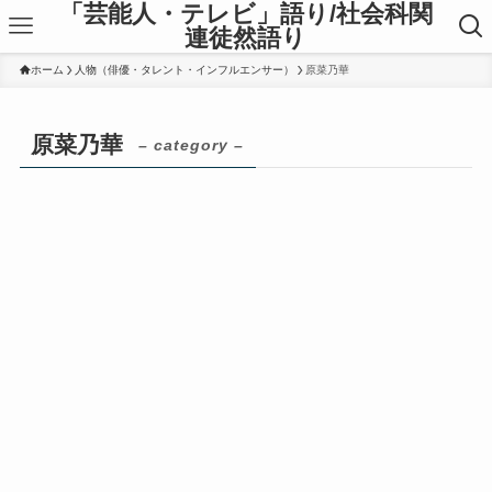
「芸能人・テレビ」語り/社会科関
連徒然語り
ホーム
人物（俳優・タレント・インフルエンサー）
原菜乃華
原菜乃華
– category –