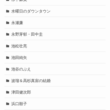
水曜日のダウンタウン
永瀬廉
永野芽郁・田中圭
池松壮亮
池田純矢
池谷のぶえ
波瑠＆高杉真宙の結婚
津田健次郎
浜口順子