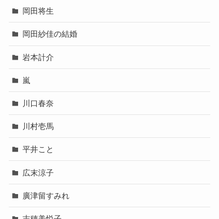
岡田将生
岡田紗佳の結婚
岩本計介
嵐
川口春奈
川村壱馬
平井こと
広末涼子
廣津留すみれ
志穂美悦子