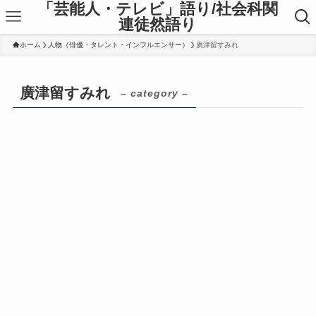
「芸能人・テレビ」語り/社会科関
連徒然語り
ホーム
人物（俳優・タレント・インフルエンサー）
廣津留すみれ
廣津留すみれ
– category –