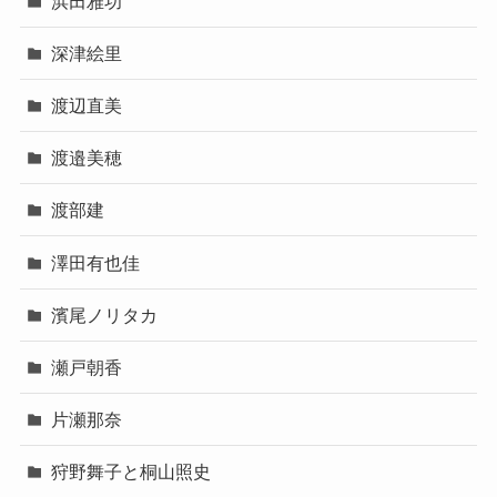
浜田雅功
深津絵里
渡辺直美
渡邉美穂
渡部建
澤田有也佳
濱尾ノリタカ
瀬戸朝香
片瀬那奈
狩野舞子と桐山照史