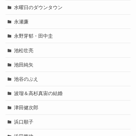
水曜日のダウンタウン
永瀬廉
永野芽郁・田中圭
池松壮亮
池田純矢
池谷のぶえ
波瑠＆高杉真宙の結婚
津田健次郎
浜口順子