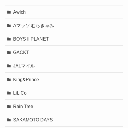
Awich
Aマッソ むらきゃみ
BOYS II PLANET
GACKT
JALマイル
King&Prince
LiLiCo
Rain Tree
SAKAMOTO DAYS