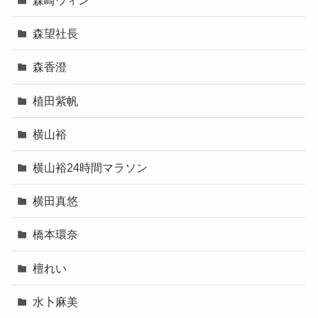
森崎ウィン
森望社長
森香澄
植田紫帆
横山裕
横山裕24時間マラソン
横田真悠
橋本環奈
檀れい
水卜麻美