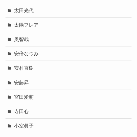
太田光代
太陽フレア
奥智哉
安倍なつみ
安村直樹
安藤昇
宮田愛萌
寺田心
小室眞子