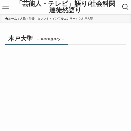
「芸能人・テレビ」語り/社会科関
連徒然語り
ホーム
人物（俳優・タレント・インフルエンサー）
木戸大聖
木戸大聖
– category –