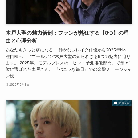
木戸大聖の魅力解剖：ファンが熱狂する【8つ】の理
由と心理分析
あなたもきっと虜になる！ 静かなブレイク俳優から2025年No.1
注目株へ-- "ゴールデン"木戸大聖の知られざる8つの魅力に迫り
ます。 2025年、モデルプレスの「ヒット予測俳優部門」で堂々1
位に選ばれた木戸さん。 『バニラな毎日』での金髪ミュージシャ
ン役...
2025年5月3日
木戸大聖