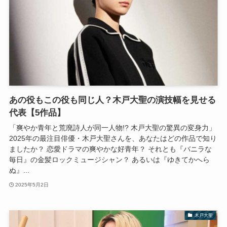
あの役もこの役も同じ人？木戸大聖の演技幅を見せる
代表【5作品】
「爽やか青年と荒廃詩人が同一人物!? 木戸大聖の驚異の変身力」
2025年の最注目俳優・木戸大聖さんを、あなたはどの作品で知り
ましたか？ 恋愛ドラマの爽やかな好青年？ それとも『バニラな
毎日』の金髪ロックミュージシャン？ あるいは『ゆきてかへら
ぬ』...
2025年5月2日
木戸大聖