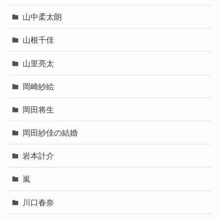
山中柔太朗
山根千佳
山里亮太
岡崎紗絵
岡田将生
岡田紗佳の結婚
岩本計介
嵐
川口春奈