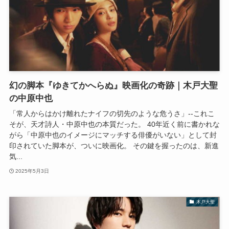
幻の脚本『ゆきてかへらぬ』映画化の奇跡｜木戸大聖
の中原中也
「常人からはかけ離れたナイフの切先のような危うさ」--これこ
そが、天才詩人・中原中也の本質だった。 40年近く前に書かれな
がら「中原中也のイメージにマッチする俳優がいない」として封
印されていた脚本が、ついに映画化。 その鍵を握ったのは、新進
気...
2025年5月3日
木戸大聖