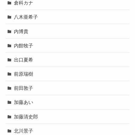
倉科カナ
八木亜希子
内博貴
内館牧子
出口夏希
前原瑞樹
前田敦子
加藤あい
加藤清史郎
北川景子