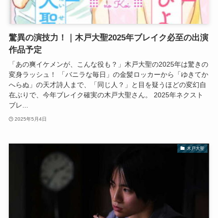
驚異の演技力！｜木戸大聖2025年ブレイク必至の出演
作品予定
「あの爽イケメンが、こんな役も？」木戸大聖の2025年は驚きの
変身ラッシュ！ 「バニラな毎日」の金髪ロッカーから「ゆきてか
へらぬ」の天才詩人まで、「同じ人？」と目を疑うほどの変幻自
在ぶりで、今年ブレイク確実の木戸大聖さん。 2025年ネクスト
ブレ...
2025年5月4日
木戸大聖