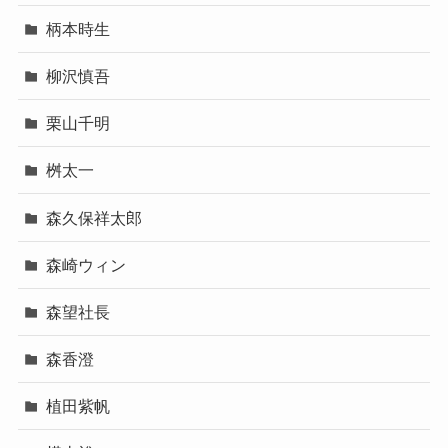
柄本時生
柳沢慎吾
栗山千明
桝太一
森久保祥太郎
森崎ウィン
森望社長
森香澄
植田紫帆