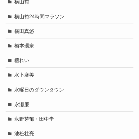
横山裕
横山裕24時間マラソン
横田真悠
橋本環奈
檀れい
水卜麻美
水曜日のダウンタウン
永瀬廉
永野芽郁・田中圭
池松壮亮