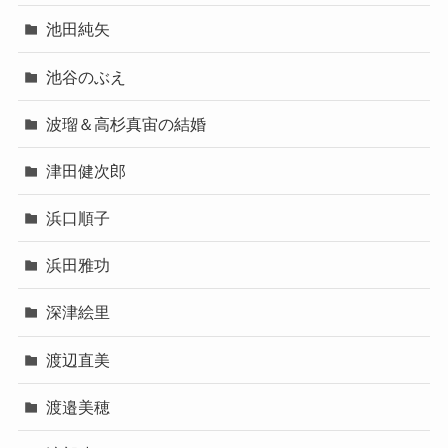
池田純矢
池谷のぶえ
波瑠＆高杉真宙の結婚
津田健次郎
浜口順子
浜田雅功
深津絵里
渡辺直美
渡邉美穂