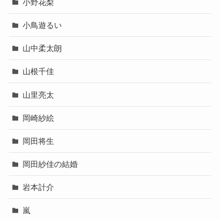
小野花梨
小鳥遊るい
山中柔太朗
山根千佳
山里亮太
岡崎紗絵
岡田将生
岡田紗佳の結婚
岩本計介
嵐