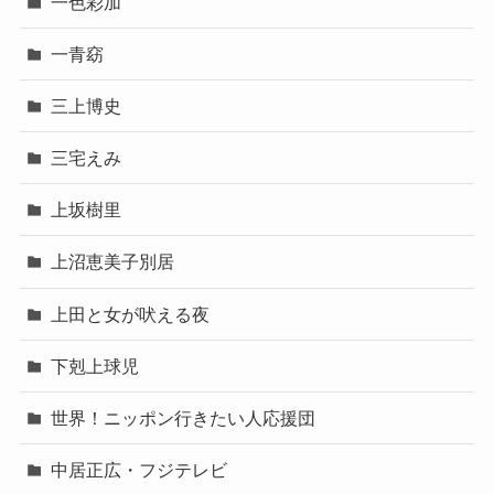
一色彩加
一青窈
三上博史
三宅えみ
上坂樹里
上沼恵美子別居
上田と女が吠える夜
下剋上球児
世界！ニッポン行きたい人応援団
中居正広・フジテレビ