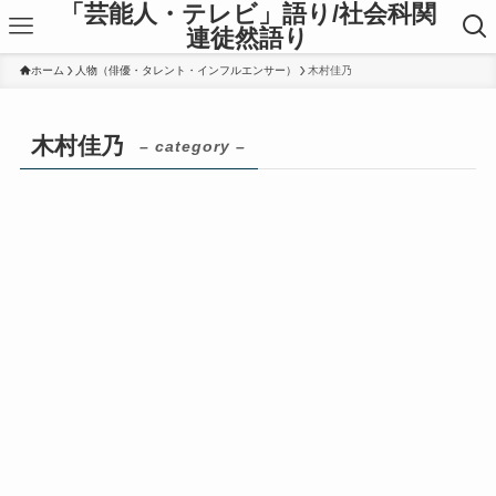
「芸能人・テレビ」語り/社会科関
連徒然語り
ホーム
人物（俳優・タレント・インフルエンサー）
木村佳乃
木村佳乃
– category –