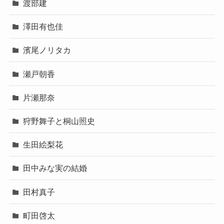
渡部建
澤田有也佳
濱尾ノリタカ
瀬戸朝香
片瀬那奈
狩野舞子と桐山照史
生田絵梨花
田中みな実の結婚
田村真子
町田啓太