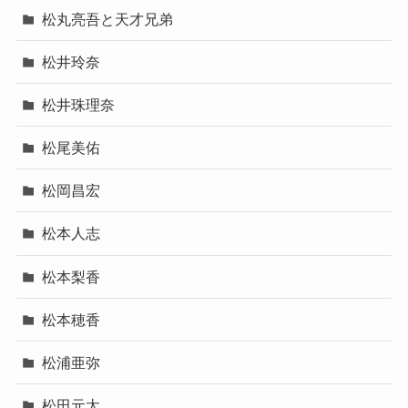
松丸亮吾と天才兄弟
松井玲奈
松井珠理奈
松尾美佑
松岡昌宏
松本人志
松本梨香
松本穂香
松浦亜弥
松田元太