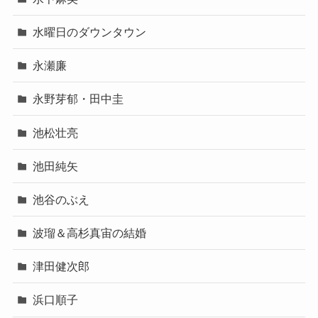
水曜日のダウンタウン
永瀬廉
永野芽郁・田中圭
池松壮亮
池田純矢
池谷のぶえ
波瑠＆高杉真宙の結婚
津田健次郎
浜口順子