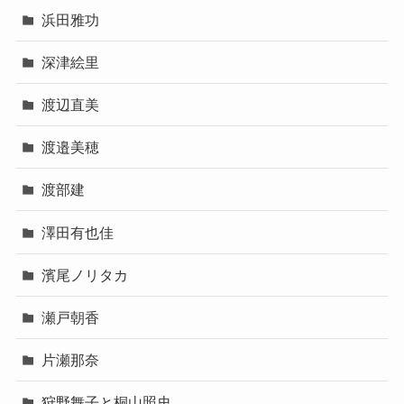
浜田雅功
深津絵里
渡辺直美
渡邉美穂
渡部建
澤田有也佳
濱尾ノリタカ
瀬戸朝香
片瀬那奈
狩野舞子と桐山照史