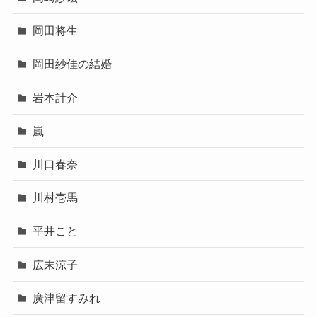
岡田将生
岡田紗佳の結婚
岩本計介
嵐
川口春奈
川村壱馬
平井こと
広末涼子
廣津留すみれ