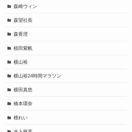
森崎ウィン
森望社長
森香澄
植田紫帆
横山裕
横山裕24時間マラソン
横田真悠
橋本環奈
檀れい
水卜麻美