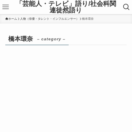
「芸能人・テレビ」語り/社会科関
連徒然語り
ホーム
人物（俳優・タレント・インフルエンサー）
橋本環奈
橋本環奈
– category –