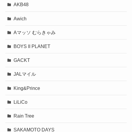
AKB48
Awich
Aマッソ むらきゃみ
BOYS II PLANET
GACKT
JALマイル
King&Prince
LiLiCo
Rain Tree
SAKAMOTO DAYS