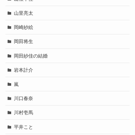
山里亮太
岡崎紗絵
岡田将生
岡田紗佳の結婚
岩本計介
嵐
川口春奈
川村壱馬
平井こと