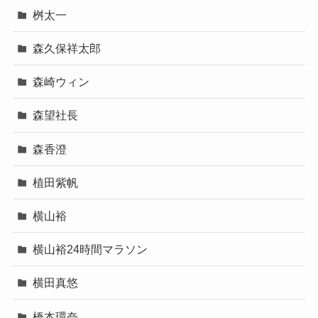
桝太一
森久保祥太郎
森崎ウィン
森望社長
森香澄
植田紫帆
横山裕
横山裕24時間マラソン
横田真悠
橋本環奈