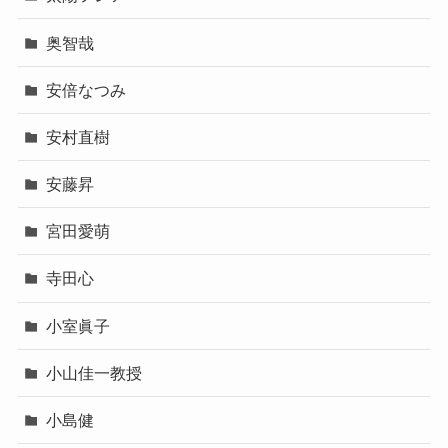
奥智哉
安倍なつみ
安村直樹
安藤昇
宮田愛萌
寺田心
小室眞子
小山佳一教授
小島健