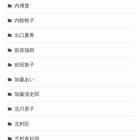
内博貴
内館牧子
出口夏希
前原瑞樹
前田敦子
加藤あい
加藤清史郎
北川景子
北村匠
北村有起哉