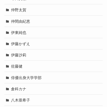
仲野太賀
仲間由紀恵
伊東純也
伊藤かずえ
伊藤沙莉
佐藤健
俳優出身大学学部
倉科カナ
八木亜希子