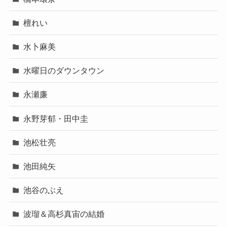
檀れい
水卜麻美
水曜日のダウンタウン
永瀬廉
永野芽郁・田中圭
池松壮亮
池田純矢
池谷のぶえ
波瑠＆高杉真宙の結婚