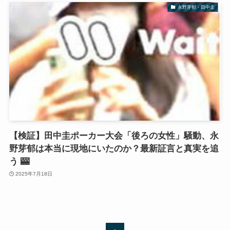
永野芽郁・田中圭
【検証】田中圭ポーカー大会「後ろの女性」騒動、永
野芽郁は本当に現地にいたのか？最新証言と真実を追
う 🎰
2025年7月18日