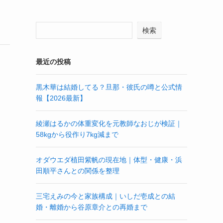
検索
最近の投稿
黒木華は結婚してる？旦那・彼氏の噂と公式情
報【2026最新】
綾瀬はるかの体重変化を元教師なおじが検証｜
58kgから役作り7kg減まで
オダウエダ植田紫帆の現在地｜体型・健康・浜
田順平さんとの関係を整理
三宅えみの今と家族構成｜いしだ壱成との結
婚・離婚から谷原章介との再婚まで