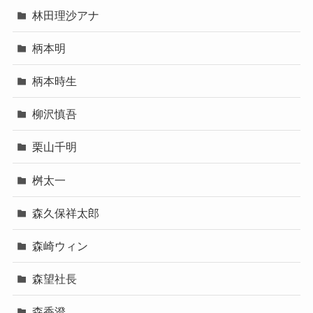
林田理沙アナ
柄本明
柄本時生
柳沢慎吾
栗山千明
桝太一
森久保祥太郎
森崎ウィン
森望社長
森香澄