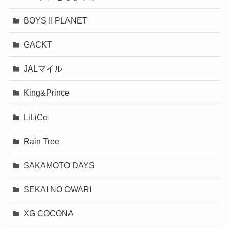
BOYS II PLANET
GACKT
JALマイル
King&Prince
LiLiCo
Rain Tree
SAKAMOTO DAYS
SEKAI NO OWARI
XG COCONA