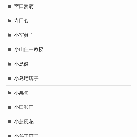
宮田愛萌
寺田心
小室眞子
小山佳一教授
小島健
小島瑠璃子
小栗旬
小田和正
小芝風花
小谷実可子