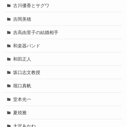
古川優香とサグワ
吉岡美穂
吉高由里子の結婚相手
和楽器バンド
和田正人
坂口志文教授
堀口真帆
堂本光一
夏焼雅
大沢あかね