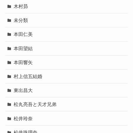
木村昴
未分類
本田仁美
本田望結
本田響矢
村上信五結婚
東出昌大
松丸亮吾と天才兄弟
松井玲奈
松井珠理奈