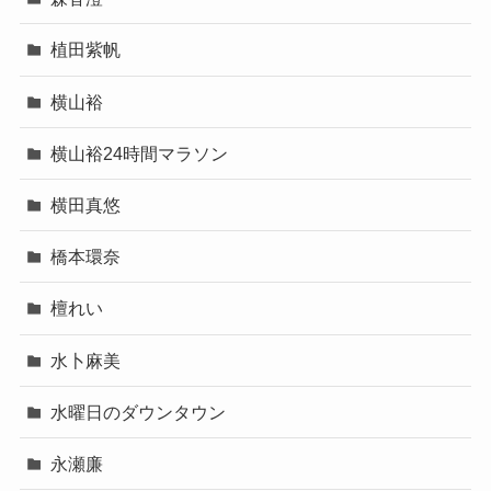
植田紫帆
横山裕
横山裕24時間マラソン
横田真悠
橋本環奈
檀れい
水卜麻美
水曜日のダウンタウン
永瀬廉