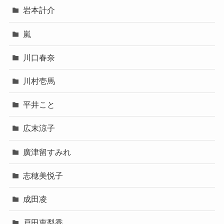
岩本計介
嵐
川口春奈
川村壱馬
平井こと
広末涼子
廣津留すみれ
志穂美悦子
成田凌
戸田恵梨香