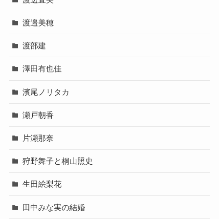
渡邉美穂
渡部建
澤田有也佳
濱尾ノリタカ
瀬戸朝香
片瀬那奈
狩野舞子と桐山照史
生田絵梨花
田中みな実の結婚