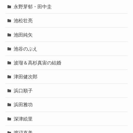
永野芽郁・田中圭
池松壮亮
池田純矢
池谷のぶえ
波瑠＆高杉真宙の結婚
津田健次郎
浜口順子
浜田雅功
深津絵里
渡辺直美