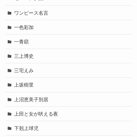
ワンピース名言
一色彩加
一青窈
三上博史
三宅えみ
上坂樹里
上沼恵美子別居
上田と女が吠える夜
下剋上球児