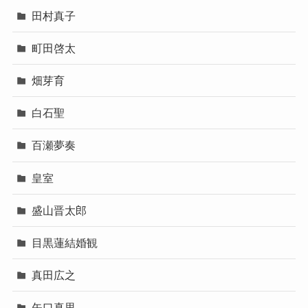
田村真子
町田啓太
畑芽育
白石聖
百瀬夢奏
皇室
盛山晋太郎
目黒蓮結婚観
真田広之
矢口真里