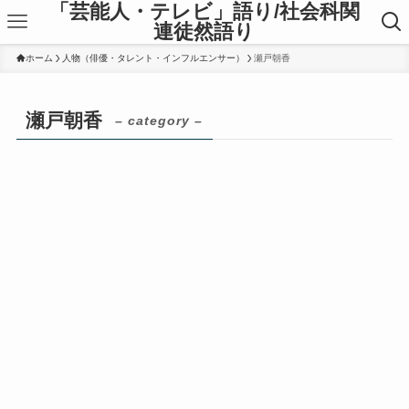
「芸能人・テレビ」語り/社会科関
連徒然語り
ホーム
人物（俳優・タレント・インフルエンサー）
瀬戸朝香
瀬戸朝香
– category –