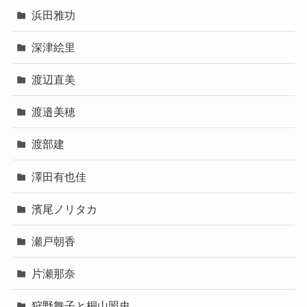
浜田雅功
深津絵里
渡辺直美
渡邉美穂
渡部建
澤田有也佳
濱尾ノリタカ
瀬戸朝香
片瀬那奈
狩野舞子と桐山照史