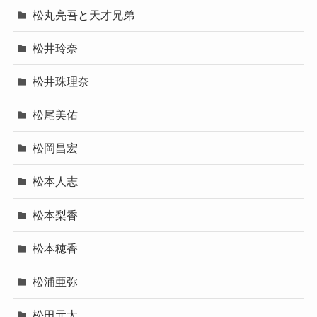
松丸亮吾と天才兄弟
松井玲奈
松井珠理奈
松尾美佑
松岡昌宏
松本人志
松本梨香
松本穂香
松浦亜弥
松田元太