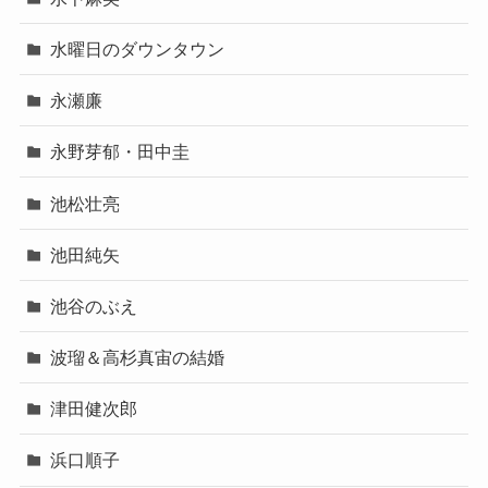
水曜日のダウンタウン
永瀬廉
永野芽郁・田中圭
池松壮亮
池田純矢
池谷のぶえ
波瑠＆高杉真宙の結婚
津田健次郎
浜口順子