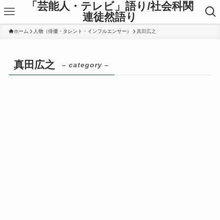
「芸能人・テレビ」語り/社会科関
連徒然語り
ホーム
人物（俳優・タレント・インフルエンサー）
真田広之
真田広之
– category –