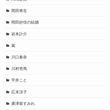
岡田将生
岡田紗佳の結婚
岩本計介
嵐
川口春奈
川村壱馬
平井こと
広末涼子
廣津留すみれ