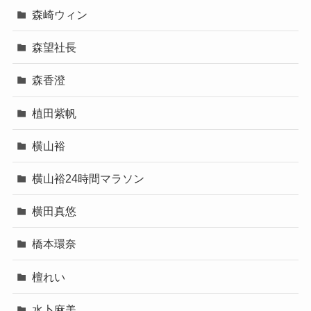
森崎ウィン
森望社長
森香澄
植田紫帆
横山裕
横山裕24時間マラソン
横田真悠
橋本環奈
檀れい
水卜麻美