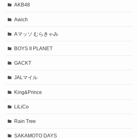
AKB48
Awich
Aマッソ むらきゃみ
BOYS II PLANET
GACKT
JALマイル
King&Prince
LiLiCo
Rain Tree
SAKAMOTO DAYS