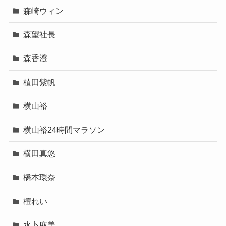
森崎ウィン
森望社長
森香澄
植田紫帆
横山裕
横山裕24時間マラソン
横田真悠
橋本環奈
檀れい
水卜麻美