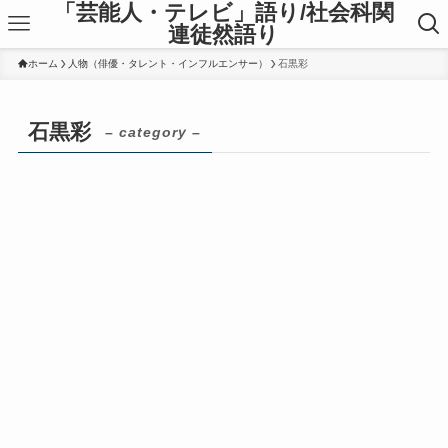
「芸能人・テレビ」語り/社会科関
連徒然語り
ホーム
人物（俳優・タレント・インフルエンサー）
石黒彩
石黒彩
– category –