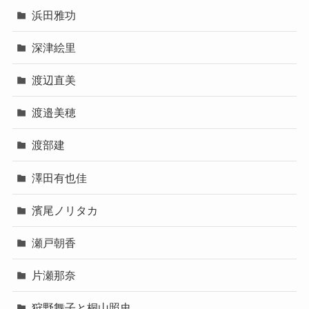
浜田雅功
深津絵里
渡辺直美
渡邉美穂
渡部建
澤田有也佳
濱尾ノリタカ
瀬戸朝香
片瀬那奈
狩野舞子と桐山照史