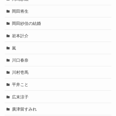
岡田将生
岡田紗佳の結婚
岩本計介
嵐
川口春奈
川村壱馬
平井こと
広末涼子
廣津留すみれ