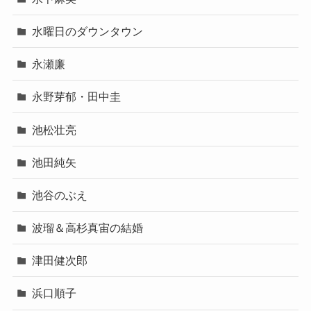
水曜日のダウンタウン
永瀬廉
永野芽郁・田中圭
池松壮亮
池田純矢
池谷のぶえ
波瑠＆高杉真宙の結婚
津田健次郎
浜口順子