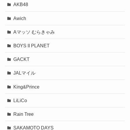
AKB48
Awich
Aマッソ むらきゃみ
BOYS II PLANET
GACKT
JALマイル
King&Prince
LiLiCo
Rain Tree
SAKAMOTO DAYS