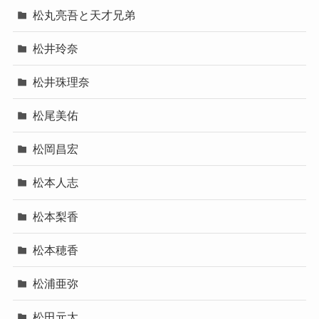
松丸亮吾と天才兄弟
松井玲奈
松井珠理奈
松尾美佑
松岡昌宏
松本人志
松本梨香
松本穂香
松浦亜弥
松田元太