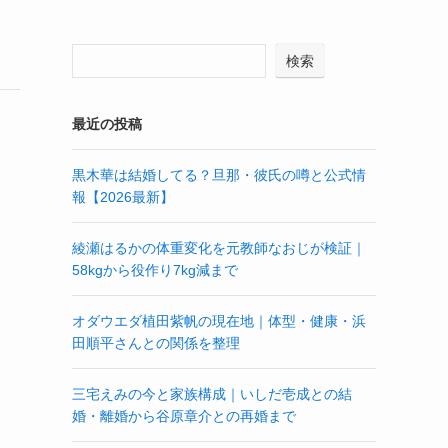
検索
最近の投稿
黒木華は結婚してる？旦那・彼氏の噂と公式情
報【2026最新】
綾瀬はるかの体重変化を元教師なおじが検証｜
58kgから役作り7kg減まで
オダウエダ植田紫帆の現在地｜体型・健康・浜
田順平さんとの関係を整理
三宅えみの今と家族構成｜いしだ壱成との結
婚・離婚から谷原章介との再婚まで