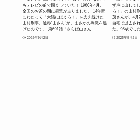
もテレビの前で固まっていた！ 1986年4月、
ず声に出してし
全国のお茶の間に衝撃が走りました。 14年間
ろ！」の山村
にわたって「太陽にほえろ！」を支え続けた
茂さんが、4月
山村刑事、通称"山さん"が、まさかの殉職を遂
自宅で逝去さ
げたのです。 第691話「さらば山さん...
た。93歳でした
2025年9月2日
2025年9月2日