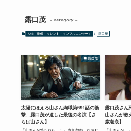
露口茂
– category –
人物（俳優・タレント・インフルエンサー）
露口茂
露口茂
太陽にほえろ山さん殉職第691話の衝
露口茂さん
撃…露口茂が遺した最後の名演【さ
山さんが教
らば山さん】
歳老衰】
「山さんが撃たれた…！」 青年教師、なおじ
「山さんが…」