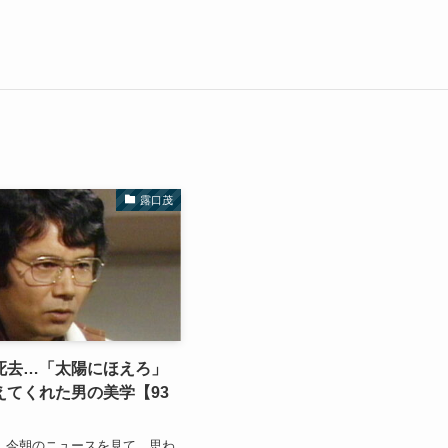
露口茂
死去…「太陽にほえろ」
えてくれた男の美学【93
 今朝のニュースを見て、思わ