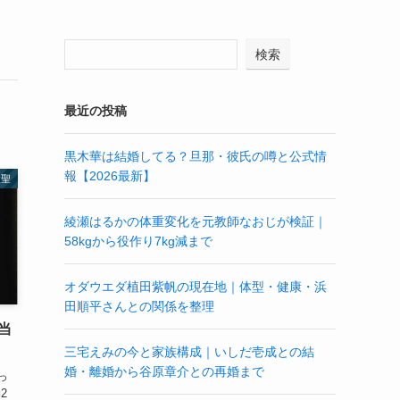
検索
最近の投稿
黒木華は結婚してる？旦那・彼氏の噂と公式情
報【2026最新】
大聖
綾瀬はるかの体重変化を元教師なおじが検証｜
58kgから役作り7kg減まで
オダウエダ植田紫帆の現在地｜体型・健康・浜
田順平さんとの関係を整理
当
三宅えみの今と家族構成｜いしだ壱成との結
婚・離婚から谷原章介との再婚まで
っ
2