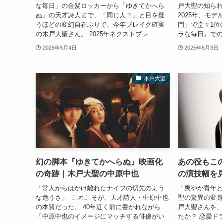
な毎日」の金髪ロッカーから「ゆきてかへら
戸大聖の知られ
ぬ」の天才詩人まで、「同じ人？」と目を疑
2025年、モ
うほどの変幻自在ぶりで、今年ブレイク確実
門」で堂々1位
の木戸大聖さん。 2025年ネクストブレ...
ラな毎日』での
2025年5月4日
2025年5月3日
木戸大聖
幻の脚本『ゆきてかへらぬ』映画化
あの役もこ
の奇跡｜木戸大聖の中原中也
の演技幅を
「常人からはかけ離れたナイフの切先のよう
「爽やか青年と
な危うさ」--これこそが、天才詩人・中原中也
聖の驚異の変身
の本質だった。 40年近く前に書かれながら
戸大聖さんを
「中原中也のイメージにマッチする俳優がい
たか？ 恋愛ド