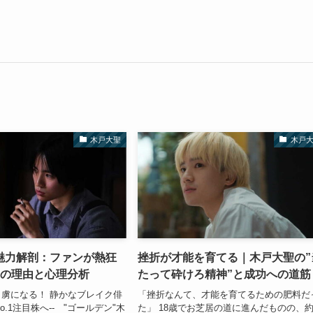
木戸大聖
木戸
魅力解剖：ファンが熱狂
挫折が才能を育てる｜木戸大聖の”
】の理由と心理分析
たって砕けろ精神”と成功への道筋
虜になる！ 静かなブレイク俳
「挫折なんて、才能を育てるための肥料だ
o.1注目株へ-- "ゴールデン"木
た」 18歳でお芝居の道に進んだものの、約