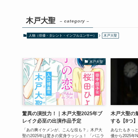
木戸大聖
– category –
人物（俳優・タレント・インフルエンサー）
木戸大聖
木戸大聖
驚異の演技力！｜木戸大聖2025年ブ
木戸大聖の
レイク必至の出演作品予定
する【8つ
「あの爽イケメンが、こんな役も？」木戸大
あなたもきっと
聖の2025年は驚きの変身ラッシュ！ 「バニラ
優から2025年N