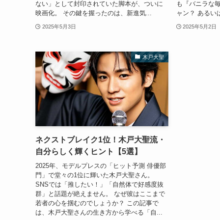
ない」として封印されていた脚本が、ついに
も『バニラな
映画化。 その鍵を握ったのは、新進気...
ャン？ あるい
2025年5月3日
2025年5月2日
木戸大聖
ネクストブレイク1位！木戸大聖流・
自分らしく輝くヒント【5選】
2025年、モデルプレスの「ヒット予測 俳優部
門」で堂々の1位に輝いた木戸大聖さん。
SNSでは「推したい！」「自然体で好感度抜
群」と話題が絶えません。 なぜ彼はここまで
若者の心を掴むのでしょうか？ この記事で
は、木戸大聖さんの生き方から学べる「自...