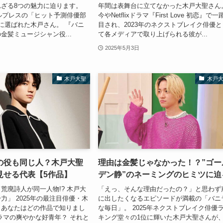
ざる8つの魅力に迫ります。
年間は表舞台に立てなかった木戸大聖さん
デルプレスの「ヒット予測俳優部
今やNetflixドラマ『First Love 初恋』で
に選ばれた木戸さん。 『バニ
目され、2023年のネクストブレイク俳優と
金髪ミュージシャン役...
て各メディアで取り上げられる彼が...
2025年5月3日
木戸大聖
木戸
の役も同じ人？木戸大聖
理由は金髪じゃなかった！？”ゴー
見せる代表【5作品】
デン静”のネーミングのヒミツに迫
荒廃詩人が同一人物!? 木戸大
「えっ、そんな理由だったの？」と思わず
力」 2025年の最注目俳優・木
に出したくなるエピソードが満載の「バニ
、あなたはどの作品で知りまし
な毎日」。 2025年ネクストブレイク俳優
ラマの爽やかな好青年？ それと
キング堂々の1位に輝いた木戸大聖さんが