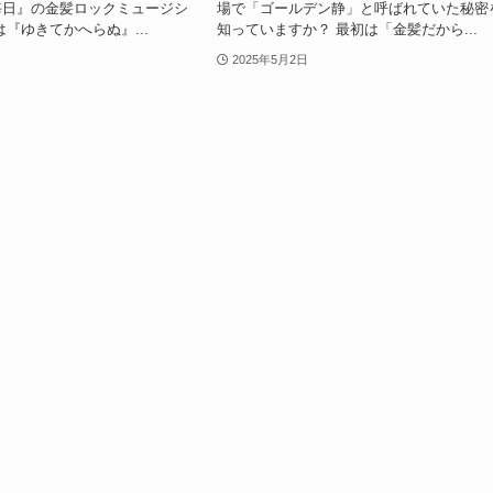
毎日』の金髪ロックミュージシ
場で「ゴールデン静」と呼ばれていた秘密
は『ゆきてかへらぬ』...
知っていますか？ 最初は「金髪だから...
2025年5月2日