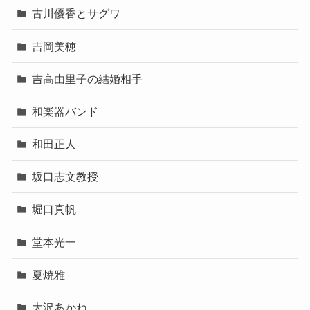
古川優香とサグワ
吉岡美穂
吉高由里子の結婚相手
和楽器バンド
和田正人
坂口志文教授
堀口真帆
堂本光一
夏焼雅
大沢あかね