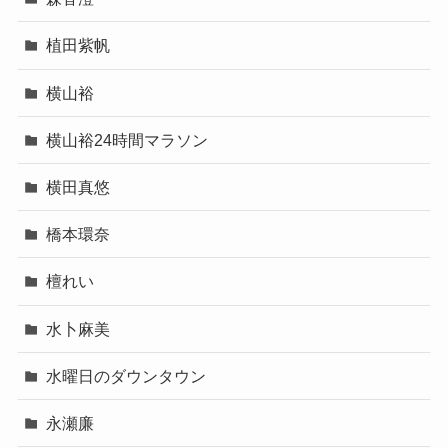
植田紫帆
横山裕
横山裕24時間マラソン
横田真悠
橋本環奈
檀れい
水卜麻美
水曜日のダウンタウン
永瀬廉