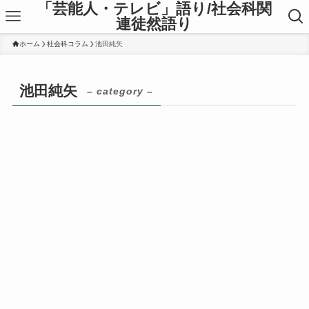
「芸能人・テレビ」語り/社会科関
連徒然語り
ホーム
社会科コラム
池田純矢
池田純矢
– category –