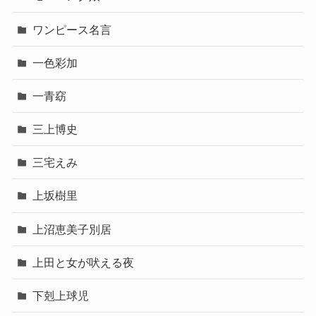
ワンピース名言
一色彩加
一青窈
三上博史
三宅えみ
上坂樹里
上沼恵美子別居
上田と女が吠える夜
下剋上球児