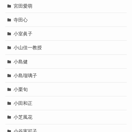
宮田愛萌
寺田心
小室眞子
小山佳一教授
小島健
小島瑠璃子
小栗旬
小田和正
小芝風花
小谷実可子