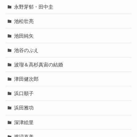
永野芽郁・田中圭
池松壮亮
池田純矢
池谷のぶえ
波瑠＆高杉真宙の結婚
津田健次郎
浜口順子
浜田雅功
深津絵里
渡辺直美