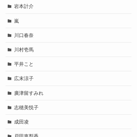
岩本計介
嵐
川口春奈
川村壱馬
平井こと
広末涼子
廣津留すみれ
志穂美悦子
成田凌
戸田恵梨香