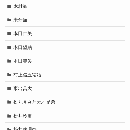
木村昴
未分類
本田仁美
本田望結
本田響矢
村上信五結婚
東出昌大
松丸亮吾と天才兄弟
松井玲奈
松井珠理奈