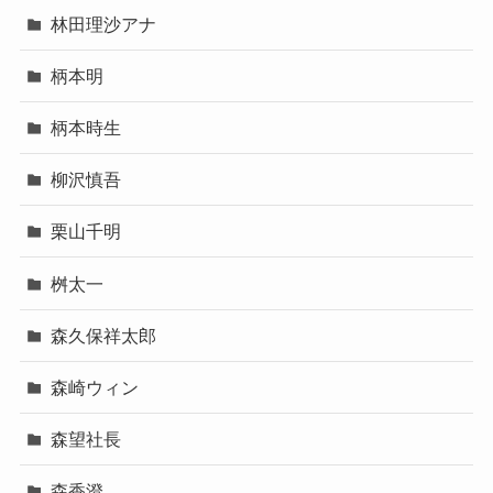
林田理沙アナ
柄本明
柄本時生
柳沢慎吾
栗山千明
桝太一
森久保祥太郎
森崎ウィン
森望社長
森香澄