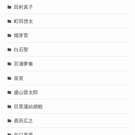
田村真子
町田啓太
畑芽育
白石聖
百瀬夢奏
皇室
盛山晋太郎
目黒蓮結婚観
真田広之
矢口真里