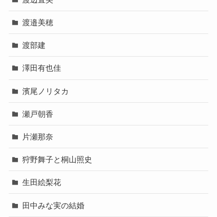
渡邉美穂
渡部建
澤田有也佳
濱尾ノリタカ
瀬戸朝香
片瀬那奈
狩野舞子と桐山照史
生田絵梨花
田中みな実の結婚