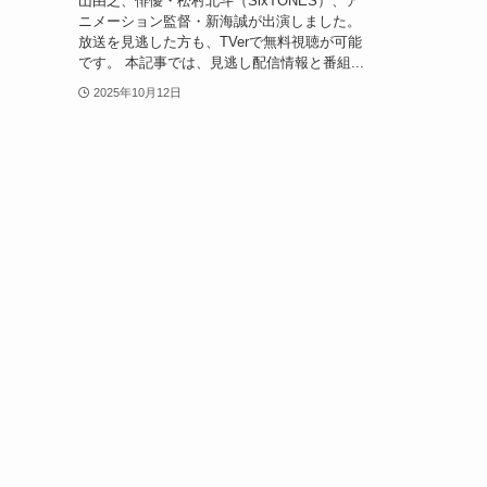
山由之、俳優・松村北斗（SixTONES）、ア
ニメーション監督・新海誠が出演しました。
放送を見逃した方も、TVerで無料視聴が可能
です。 本記事では、見逃し配信情報と番組...
2025年10月12日