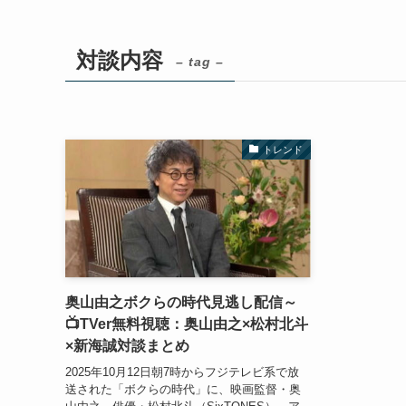
対談内容
– tag –
トレンド
奥山由之ボクらの時代見逃し配信～
📺TVer無料視聴：奥山由之×松村北斗
×新海誠対談まとめ
2025年10月12日朝7時からフジテレビ系で放
送された「ボクらの時代」に、映画監督・奥