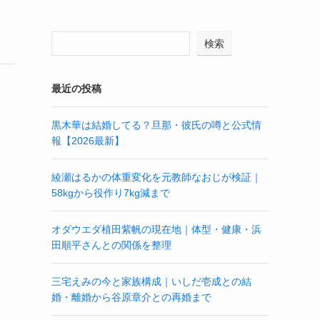
検索
最近の投稿
黒木華は結婚してる？旦那・彼氏の噂と公式情
報【2026最新】
綾瀬はるかの体重変化を元教師なおじが検証｜
58kgから役作り7kg減まで
オダウエダ植田紫帆の現在地｜体型・健康・浜
田順平さんとの関係を整理
三宅えみの今と家族構成｜いしだ壱成との結
婚・離婚から谷原章介との再婚まで