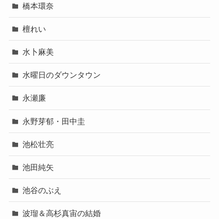
橋本環奈
檀れい
水卜麻美
水曜日のダウンタウン
永瀬廉
永野芽郁・田中圭
池松壮亮
池田純矢
池谷のぶえ
波瑠＆高杉真宙の結婚