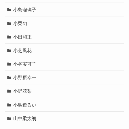
小島瑠璃子
小栗旬
小田和正
小芝風花
小谷実可子
小野原幸一
小野花梨
小鳥遊るい
山中柔太朗