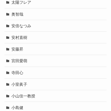
太陽フレア
奥智哉
安倍なつみ
安村直樹
安藤昇
宮田愛萌
寺田心
小室眞子
小山佳一教授
小島健