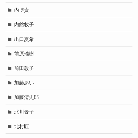
内博貴
内館牧子
出口夏希
前原瑞樹
前田敦子
加藤あい
加藤清史郎
北川景子
北村匠