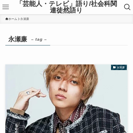
「芸能人・テレビ」語り/社会科関
連徒然語り
ホーム
永瀬廉
永瀬廉
– tag –
永瀬廉