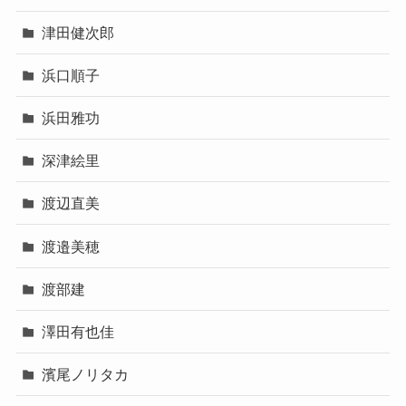
津田健次郎
浜口順子
浜田雅功
深津絵里
渡辺直美
渡邉美穂
渡部建
澤田有也佳
濱尾ノリタカ