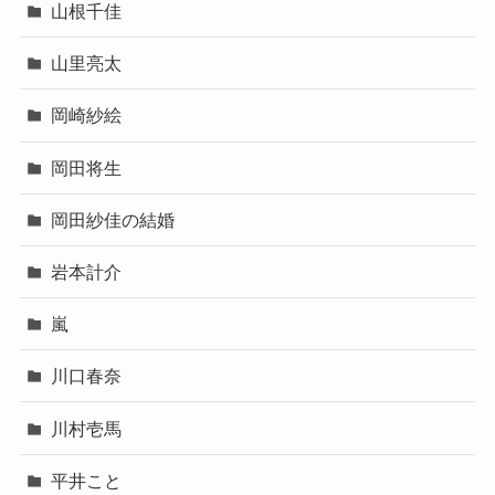
山根千佳
山里亮太
岡崎紗絵
岡田将生
岡田紗佳の結婚
岩本計介
嵐
川口春奈
川村壱馬
平井こと