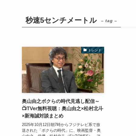
秒速5センチメートル
– tag –
トレンド
奥山由之ボクらの時代見逃し配信～
📺TVer無料視聴：奥山由之×松村北斗
×新海誠対談まとめ
2025年10月12日朝7時からフジテレビ系で放
送された「ボクらの時代」に、映画監督・奥