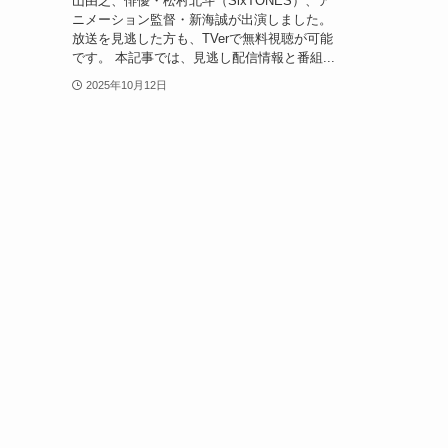
山由之、俳優・松村北斗（SixTONES）、ア
ニメーション監督・新海誠が出演しました。
放送を見逃した方も、TVerで無料視聴が可能
です。 本記事では、見逃し配信情報と番組...
2025年10月12日