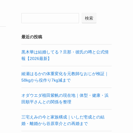
検索
最近の投稿
黒木華は結婚してる？旦那・彼氏の噂と公式情
報【2026最新】
綾瀬はるかの体重変化を元教師なおじが検証｜
58kgから役作り7kg減まで
オダウエダ植田紫帆の現在地｜体型・健康・浜
田順平さんとの関係を整理
三宅えみの今と家族構成｜いしだ壱成との結
婚・離婚から谷原章介との再婚まで