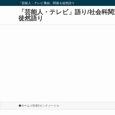
「芸能人・テレビ番組」関連を徒然語り
「芸能人・テレビ」語り/社会科関
徒然語り
ホーム
秒速5センチメートル