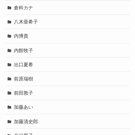
倉科カナ
八木亜希子
内博貴
内館牧子
出口夏希
前原瑞樹
前田敦子
加藤あい
加藤清史郎