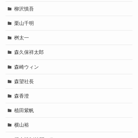
柳沢慎吾
栗山千明
桝太一
森久保祥太郎
森崎ウィン
森望社長
森香澄
植田紫帆
横山裕