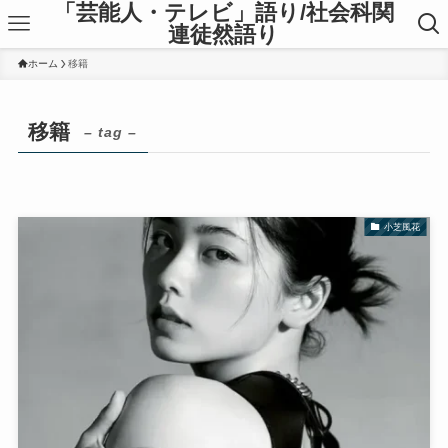
「芸能人・テレビ」語り/社会科関
連徒然語り
ホーム
移籍
移籍
– tag –
小芝風花