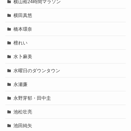
横山裕24時間マラソン
横田真悠
橋本環奈
檀れい
水卜麻美
水曜日のダウンタウン
永瀬廉
永野芽郁・田中圭
池松壮亮
池田純矢