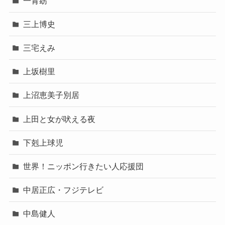
一青窈
三上博史
三宅えみ
上坂樹里
上沼恵美子別居
上田と女が吠える夜
下剋上球児
世界！ニッポン行きたい人応援団
中居正広・フジテレビ
中島健人