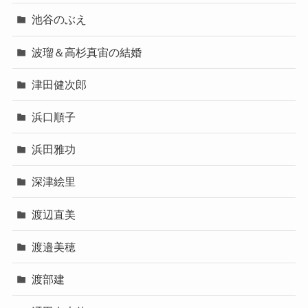
池谷のぶえ
波瑠＆高杉真宙の結婚
津田健次郎
浜口順子
浜田雅功
深津絵里
渡辺直美
渡邉美穂
渡部建