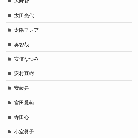
大野智
太田光代
太陽フレア
奥智哉
安倍なつみ
安村直樹
安藤昇
宮田愛萌
寺田心
小室眞子