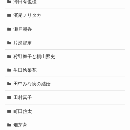
澤田有也佳
濱尾ノリタカ
瀬戸朝香
片瀬那奈
狩野舞子と桐山照史
生田絵梨花
田中みな実の結婚
田村真子
町田啓太
畑芽育