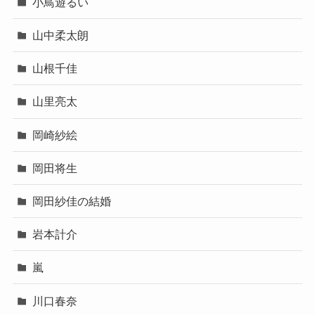
小鳥遊るい
山中柔太朗
山根千佳
山里亮太
岡崎紗絵
岡田将生
岡田紗佳の結婚
岩本計介
嵐
川口春奈