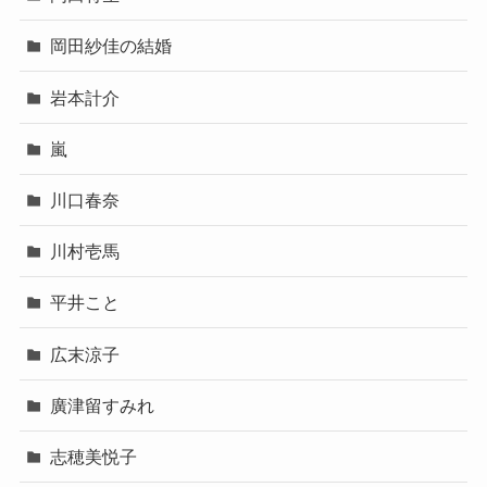
岡田紗佳の結婚
岩本計介
嵐
川口春奈
川村壱馬
平井こと
広末涼子
廣津留すみれ
志穂美悦子