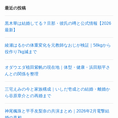
最近の投稿
黒木華は結婚してる？旦那・彼氏の噂と公式情報【2026
最新】
綾瀬はるかの体重変化を元教師なおじが検証｜58kgから
役作り7kg減まで
オダウエダ植田紫帆の現在地｜体型・健康・浜田順平さ
んとの関係を整理
三宅えみの今と家族構成｜いしだ壱成との結婚・離婚か
ら谷原章介との再婚まで
神尾楓珠と平手友梨奈の共演まとめ｜2026年2月電撃結
婚の真相