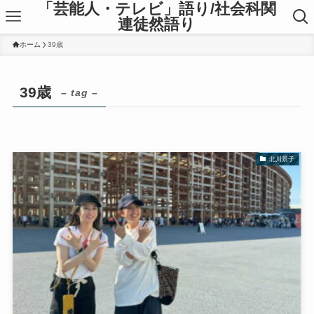
「芸能人・テレビ」語り/社会科関
連徒然語り
ホーム
39歳
39歳
– tag –
北川景子