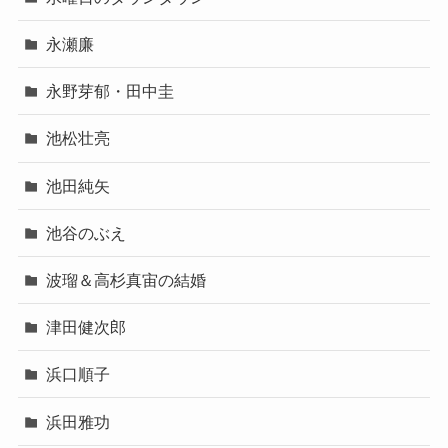
永瀬廉
永野芽郁・田中圭
池松壮亮
池田純矢
池谷のぶえ
波瑠＆高杉真宙の結婚
津田健次郎
浜口順子
浜田雅功