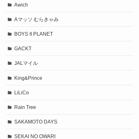
Awich
Aマッソ むらきゃみ
BOYS II PLANET
GACKT
JALマイル
King&Prince
LiLiCo
Rain Tree
SAKAMOTO DAYS
SEKAI NO OWARI