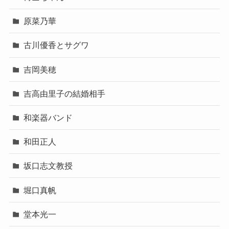
原菜乃華
古川優香とサグワ
吉岡美穂
吉高由里子の結婚相手
和楽器バンド
和田正人
坂口志文教授
堀口真帆
堂本光一