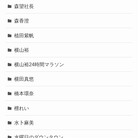
森望社長
森香澄
植田紫帆
横山裕
横山裕24時間マラソン
横田真悠
橋本環奈
檀れい
水卜麻美
水曜日のダウンタウン