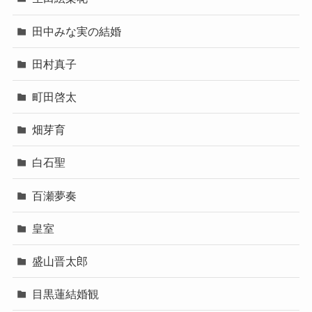
田中みな実の結婚
田村真子
町田啓太
畑芽育
白石聖
百瀬夢奏
皇室
盛山晋太郎
目黒蓮結婚観