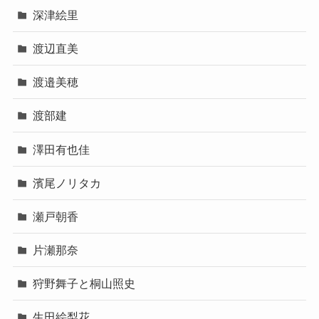
深津絵里
渡辺直美
渡邉美穂
渡部建
澤田有也佳
濱尾ノリタカ
瀬戸朝香
片瀬那奈
狩野舞子と桐山照史
生田絵梨花