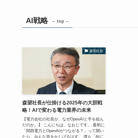
AI戦略
– tag –
森望社長
森望社長が仕掛ける2025年の大胆戦
略！AIで変わる電力業界の未来
【電力会社の社長が、なぜOpenAIと手を組ん
だのか。】 こんにちは、なおじです。 最初に
「関西電力とOpenAIがつながる？」って聞い
たら、みんな首をかしげるはず。 僕も「AIに