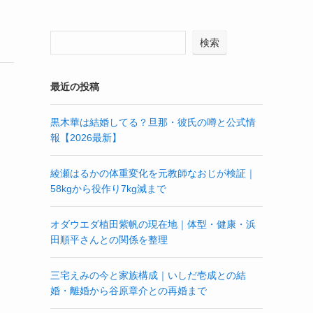
検索
最近の投稿
黒木華は結婚してる？旦那・彼氏の噂と公式情
報【2026最新】
綾瀬はるかの体重変化を元教師なおじが検証｜
58kgから役作り7kg減まで
オダウエダ植田紫帆の現在地｜体型・健康・浜
田順平さんとの関係を整理
三宅えみの今と家族構成｜いしだ壱成との結
婚・離婚から谷原章介との再婚まで