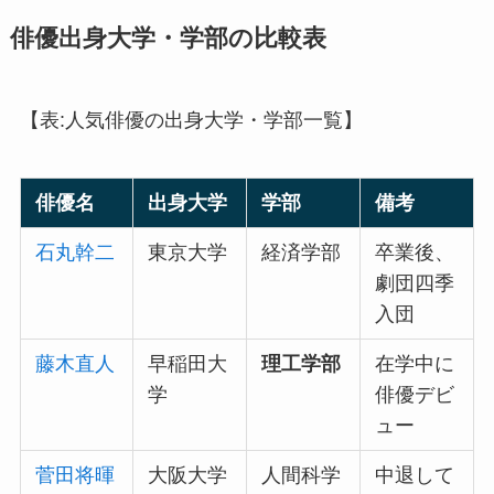
俳優出身大学・学部の比較表
【表:人気俳優の出身大学・学部一覧】
俳優名
出身大学
学部
備考
石丸幹二
東京大学
経済学部
卒業後、
劇団四季
入団
藤木直人
早稲田大
理工学部
在学中に
学
俳優デビ
ュー
菅田将暉
大阪大学
人間科学
中退して