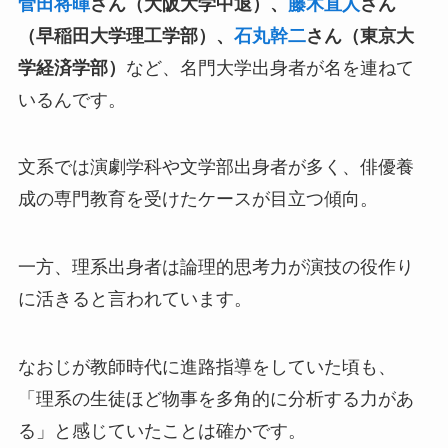
菅田将暉
さん（大阪大学中退）、
藤木直人
さん
（早稲田大学理工学部）、
石丸幹二
さん（東京大
学経済学部）
など、名門大学出身者が名を連ねて
いるんです。
文系では演劇学科や文学部出身者が多く、俳優養
成の専門教育を受けたケースが目立つ傾向。
一方、理系出身者は論理的思考力が演技の役作り
に活きると言われています。
なおじが教師時代に進路指導をしていた頃も、
「理系の生徒ほど物事を多角的に分析する力があ
る」と感じていたことは確かです。