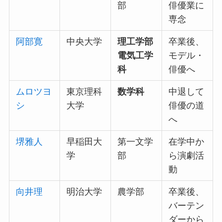
部
俳優業に
専念
阿部寛
中央大学
理工学部
卒業後、
電気工学
モデル・
科
俳優へ
ムロツヨ
東京理科
数学科
中退して
シ
大学
俳優の道
へ
堺雅人
早稲田大
第一文学
在学中か
学
部
ら演劇活
動
向井理
明治大学
農学部
卒業後、
バーテン
ダーから