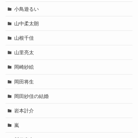
小鳥遊るい
山中柔太朗
山根千佳
山里亮太
岡崎紗絵
岡田将生
岡田紗佳の結婚
岩本計介
嵐