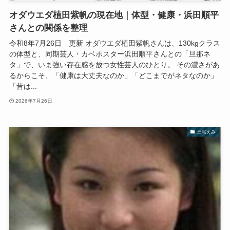
オダウエダ植田紫帆の現在地｜体型・健康・浜田順平
さんとの関係を整理
令和8年7月26日 更新 オダウエダ植田紫帆さんは、130kgクラス
の体型と、同期芸人・カベポスター浜田順平さんとの「旦那ネ
タ」で、いま強い存在感を放つ女性芸人のひとり。 その濃さがあ
るからこそ、「健康は大丈夫なのか」「どこまでがネタなのか」
「昔は...
2026年7月26日
三宅えみ