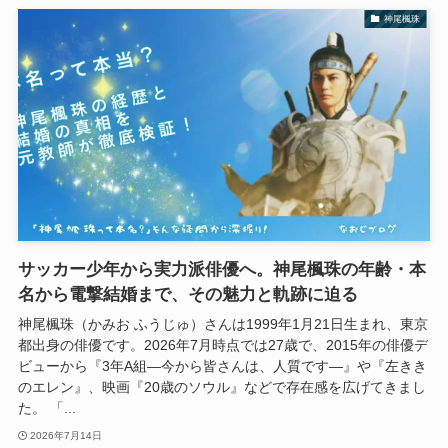
神尾楓珠
サッカー少年から実力派俳優へ。神尾楓珠の年齢・本
名から電撃結婚まで、その魅力と軌跡に迫る
神尾楓珠（かみお ふうじゅ）さんは1999年1月21日生まれ、東京
都出身の俳優です。2026年7月時点では27歳で、2015年の俳優デ
ビューから『3年A組―今から皆さんは、人質です―』や『左きき
のエレン』、映画『20歳のソウル』などで存在感を広げてきまし
た。 「...
2026年7月14日