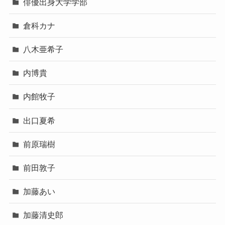
俳優出身大学学部
倉科カナ
八木亜希子
内博貴
内館牧子
出口夏希
前原瑞樹
前田敦子
加藤あい
加藤清史郎