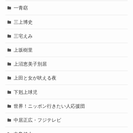
一青窈
三上博史
三宅えみ
上坂樹里
上沼恵美子別居
上田と女が吠える夜
下剋上球児
世界！ニッポン行きたい人応援団
中居正広・フジテレビ