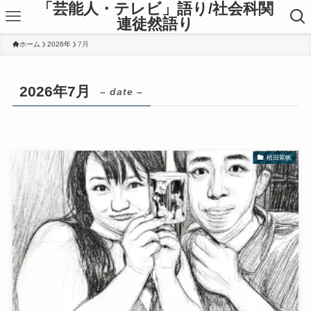
「芸能人・テレビ」語り/社会科関
連徒然語り
ホーム
2026年
7月
2026年7月
– date –
植田紫帆