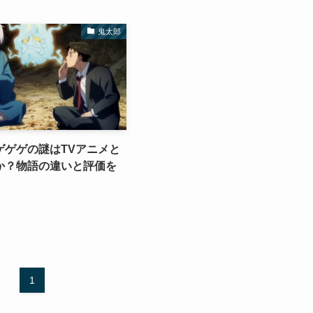
鬼太郎
ゲゲゲの謎はTVアニメと
か？物語の違いと評価を
1