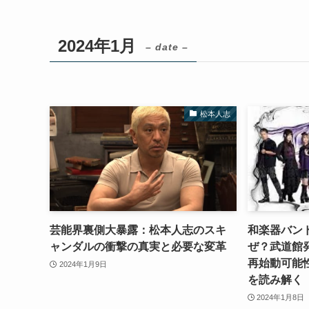
2024年1月
– date –
松本人志
芸能界裏側大暴露：松本人志のスキ
和楽器バン
ャンダルの衝撃の真実と必要な変革
ぜ？武道館
再始動可能
2024年1月9日
を読み解く
2024年1月8日