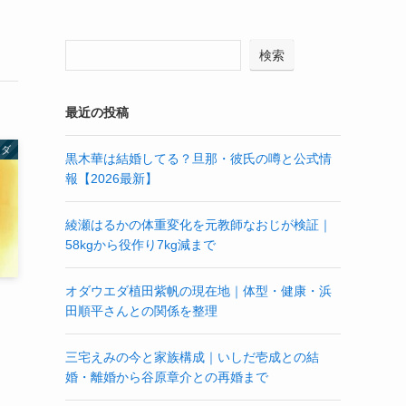
検索
最近の投稿
ラダ
黒木華は結婚してる？旦那・彼氏の噂と公式情
報【2026最新】
綾瀬はるかの体重変化を元教師なおじが検証｜
58kgから役作り7kg減まで
オダウエダ植田紫帆の現在地｜体型・健康・浜
い
田順平さんとの関係を整理
三宅えみの今と家族構成｜いしだ壱成との結
婚・離婚から谷原章介との再婚まで