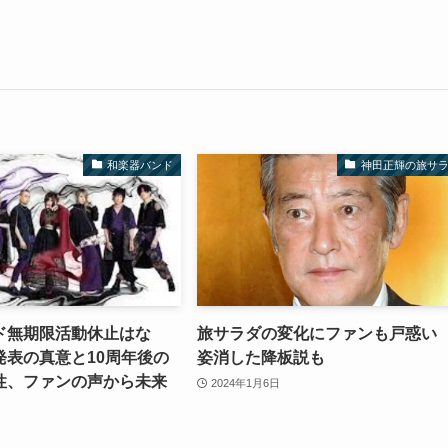
和楽器バンド
神田正輝の旅サ
ド無期限活動休止はな
旅サラダの変化にファンも戸惑
発表の真意と10周年後の
姿消した降板説も
性、ファンの声から未来
2024年1月6日