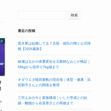
検索
最近の投稿
中圭
黒木華は結婚してる？旦那・彼氏の噂と公式情
報【2026最新】
綾瀬はるかの体重変化を元教師なおじが検証｜
58kgから役作り7kg減まで
オダウエダ植田紫帆の現在地｜体型・健康・浜
野
田順平さんとの関係を整理
復
三宅えみの今と家族構成｜いしだ壱成との結
ス
婚・離婚から谷原章介との再婚まで