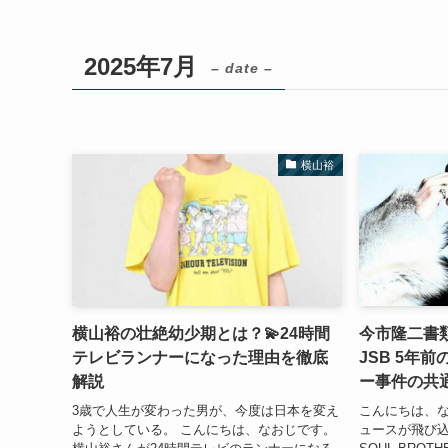
2025年7月
– date –
横山裕
横山裕の壮絶幼少期とは？💫24時間
今市隆二書
テレビランナーになった理由を徹底
JSB 5年
解説
ー事件の共
3歳で人生が変わった男が、今度は日本を変え
こんにちは、な
ようとしている。 こんにちは、なおじです。
ュースが飛び込