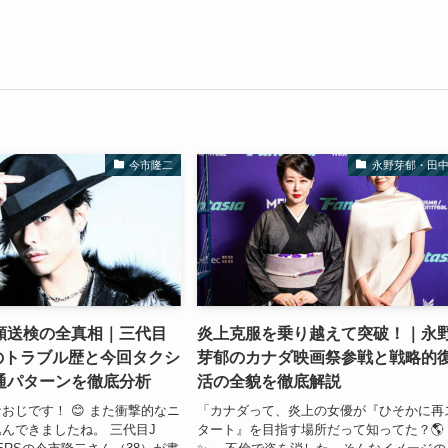
今市隆二
永野芽郁・田
類送検の全真相｜三代目
炎上克服を乗り越えて突破！｜永
前のトラブル歴と今回タクシ
芽郁のカナダ映画祭参戦と戦略的
通パターンを徹底分析
活の全貌を徹底解説
おじです！ 😊 また衝撃的なニ
「カナダって、炎上の女優が『ひそかに再
んできましたね。 三代目J
タート』を目指す場所だって知ってた？🌎