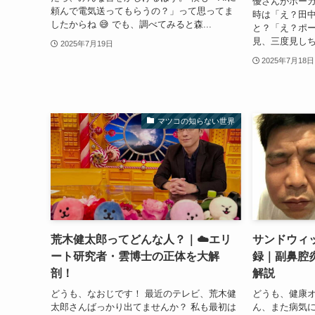
優さんがポーカ
頼んで電気送ってもらうの？」って思ってま
時は「え？田中
したからね 😅 でも、調べてみると森...
と？「え？ポー
見、三度見しちゃ
2025年7月19日
2025年7月18日
マツコの知らない世界
荒木健太郎ってどんな人？｜☁️エリ
サンドウィ
ート研究者・雲博士の正体を大解
録｜副鼻腔
剖！
解説
どうも、なおじです！ 最近のテレビ、荒木健
どうも、健康オ
太郎さんばっかり出てませんか？ 私も最初は
ん、また病気