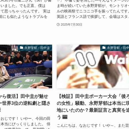
THERSの今市隆二さん（38）が書
✨」 不倫で姿を消した—そんなイメージの
ゃいました。でも正直、僕は
ま時が続いていた永野芽郁が、モントリオ
て思っちゃったんです。 実は
ルの映画祭でニコニコ手を振ってたんです
前にも似たようなトラブルを
英語とフランス語で挨拶して、会場はスタ..
2025年7月30日
永野芽郁・田中圭
永野芽郁・田
から復活】田中圭が魅せ
【検証】田中圭ポーカー大会「後
ー世界3位の逆転劇と隠さ
の女性」騒動、永野芽郁は本当に

地にいたのか？最新証言と真実を
う 🎰
おじです！ いやー、今回の田
本当にびっくりしました。 俳
こんにちは、なおじです！ いや～、また