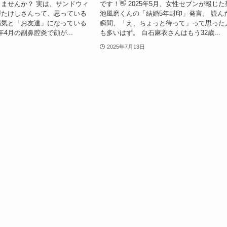
ませんか？ 実は、サンドウィ
です！👋 2025年5月、女性セブンが報じた
澤たけしさんって、思っている
池風磨くんの「結婚5年封印」発言。 読ん
病気と「お友達」になっている
瞬間、「え、ちょっと待って」って思った
5年4月の副鼻腔炎で顔が...
も多いはず。 白石麻衣さんはもう32歳...
2025年7月13日