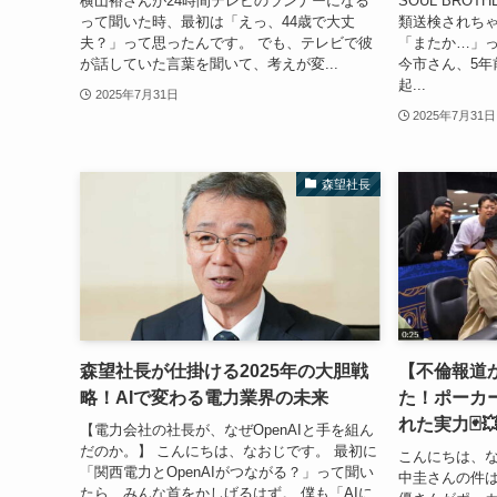
横山裕さんが24時間テレビのランナーになる
SOUL BRO
って聞いた時、最初は「えっ、44歳で大丈
類送検されち
夫？」って思ったんです。 でも、テレビで彼
「またか…」っ
が話していた言葉を聞いて、考えが変...
今市さん、5年
起...
2025年7月31日
2025年7月31日
森望社長
森望社長が仕掛ける2025年の大胆戦
【不倫報道
略！AIで変わる電力業界の未来
た！ポーカ
れた実力🃏
【電力会社の社長が、なぜOpenAIと手を組ん
だのか。】 こんにちは、なおじです。 最初に
こんにちは、な
「関西電力とOpenAIがつながる？」って聞い
中圭さんの件は
たら、みんな首をかしげるはず。 僕も「AIに