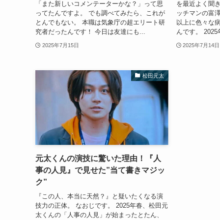
「また新しいコメンテーターかな？」って思
を最近よく聞き
ってたんですよ。 でも調べてみたら、これが
ッチマンの富
とんでもない。 本職は気象庁の超エリート研
以上に色々な
究者だったんです！ 今日は友達にも...
んです。 202
2025年7月15日
2025年7月14日
松田元太
元太くんの演技に驚いた理由！『人
事の人見』で見せた”当て書きマジッ
ク”
『この人、本当に天然？』と疑いたくなる演
技力の正体。 なおじです。 2025年春、松田元
太くんの「人事の人見」が始まったとたん、