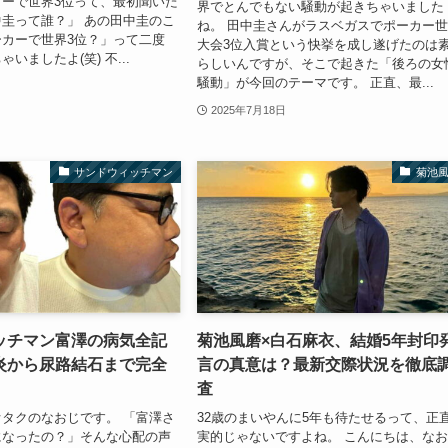
ーで世界3位って、最初聞いた
界でとんでもない騒動が起きちゃいました
圭って誰？」 あの田中圭のこ
ね。 田中圭さんがラスベガスでポーカー
カーで世界3位？」って二度
大会3位入賞という快挙を成し遂げたのは
いましたよ(笑) 不...
らしいんですが、そこで起きた「後ろの女
騒動」が今回のテーマです。 正直、最...
2025年7月18日
サンドウィッチマン
菊池
ッチマン富澤の病気全記
菊池風磨×白石麻衣、結婚5年封印
炎から尿路結石まで完全
言の真意は？最新交際状況を徹底
査
タクのなおじです。 「富澤さ
32歳のまいやんに5年も待たせるって、正
になったの？」そんな心配の声
実的じゃないですよね。 こんにちは、な