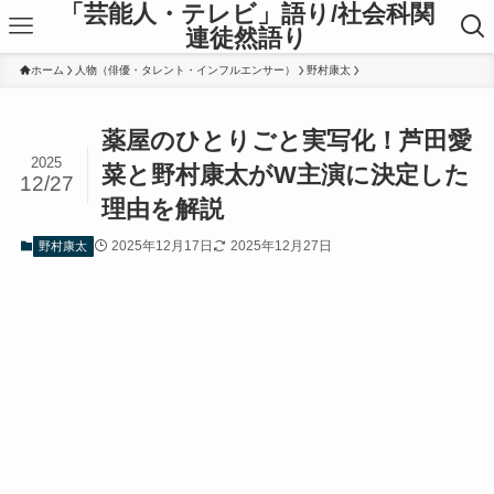
「芸能人・テレビ」語り/社会科関
連徒然語り
ホーム
人物（俳優・タレント・インフルエンサー）
野村康太
薬屋のひとりごと実写化！芦田愛
2025
菜と野村康太がW主演に決定した
12/27
理由を解説
2025年12月17日
2025年12月27日
野村康太