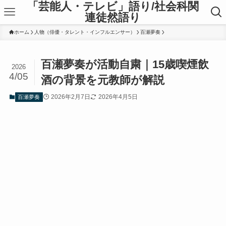
「芸能人・テレビ」語り/社会科関
連徒然語り
ホーム
人物（俳優・タレント・インフルエンサー）
百瀬夢奏
百瀬夢奏が活動自粛｜15歳喫煙飲
2026
4/05
酒の背景を元教師が解説
2026年2月7日
2026年4月5日
百瀬夢奏