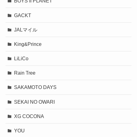
BOYS II PLANET
GACKT
JALマイル
King&Prince
LiLiCo
Rain Tree
SAKAMOTO DAYS
SEKAI NO OWARI
XG COCONA
YOU