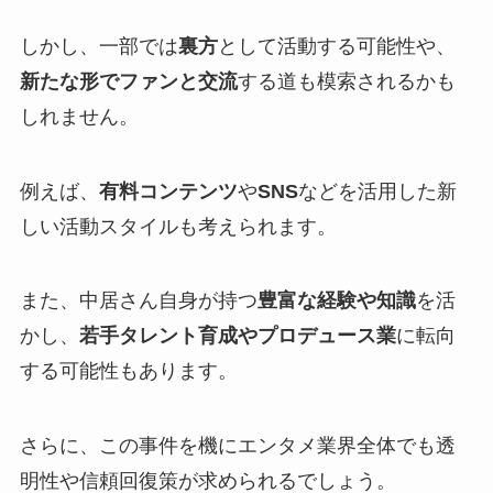
しかし、一部では
裏方
として活動する可能性や、
新たな形でファンと交流
する道も模索されるかも
しれません。
例えば、
有料コンテンツ
や
SNS
などを活用した新
しい活動スタイルも考えられます。
また、中居さん自身が持つ
豊富な経験や知識
を活
かし、
若手タレント育成やプロデュース業
に転向
する可能性もあります。
さらに、この事件を機にエンタメ業界全体でも透
明性や信頼回復策が求められるでしょう。