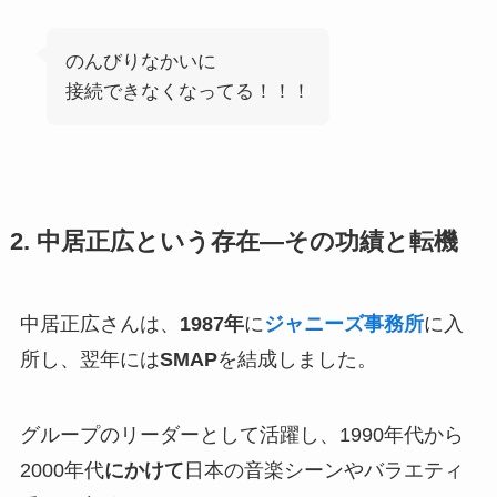
のんびりなかいに
接続できなくなってる！！！
2. 中居正広という存在—その功績と転機
中居正広さんは、
1987年
に
ジャニーズ事務所
に入
所し、翌年には
SMAP
を結成しました。
グループのリーダーとして活躍し、1990年代から
2000年代
にかけて
日本の音楽シーンやバラエティ