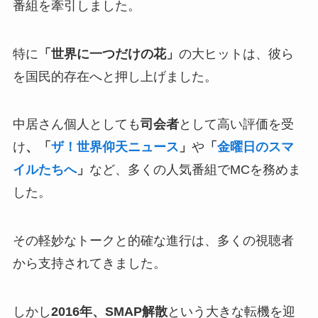
番組を牽引しました。
特に
「世界に一つだけの花」
の大ヒットは、彼ら
を国民的存在へと押し上げました。
中居さん個人としても
司会者
として高い評価を受
け
、「
ザ！世界仰天ニュース
」
や
「
金曜日のスマ
イルたちへ
」
など、多くの人気番組でMCを務めま
した。
その軽妙なトークと的確な進行は、多くの視聴者
から支持されてきました。
しかし
2016年、SMAP解散
という大きな転機を迎