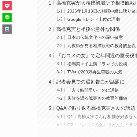
高橋克実が大相撲初場所で相撲観戦
2026年1月13日の相撲中継に映り込
Googleトレンド上位の理由
高橋克実と相撲の意外な関係
日本の伝統文化への深い敬意
元教師が見る相撲観戦の教育的意義
『おコメの女』で定年間近の室長役
松嶋菜々子主演ドラマでの役柄
TVerで200万再生突破の人気
記者会見での遅刻告白が話題に
「入り時間早い」のに遅刻
失敗を語る誠実さの教育的価値
Q&Aで振り返る高橋克実さんの話題
Q1：高橋克実さんは相撲が好きな
Q2：『おコメの女』はどんなドラ