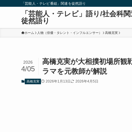
「芸能人・テレビ番組」関連を徒然語り
「芸能人・テレビ」語り/社会科関
徒然語り
ホーム
人物（俳優・タレント・インフルエンサー）
高橋克実
高橋克実が大相撲初場所観戦
2026
4/05
ラマを元教師が解説
2026年1月13日
2026年4月5日
高橋克実