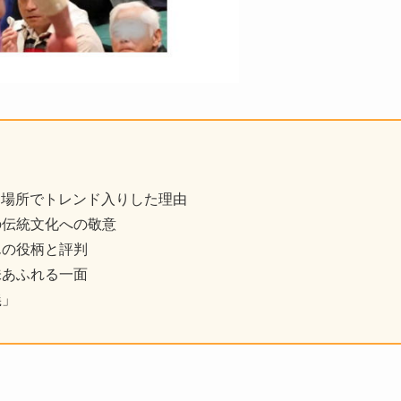
撲初場所でトレンド入りした理由
の伝統文化への敬意
んの役柄と評判
味あふれる一面
義」