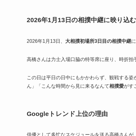
2026年1月13日の相撲中継に映り込
2026年1月13日、
大相撲初場所3日目の相撲中継
に
高橋さんは力士入場口脇の特等席に座り、時折拍
この日は平日の日中にもかかわらず、観戦する姿
ん」「こんな時間から見に来るなんて
相撲愛
がす
Googleトレンド上位の理由
俳優として多忙なスケジュールを送る高橋さんが