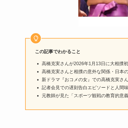
この記事でわかること
高橋克実さんが2026年1月13日に大相
高橋克実さんと相撲の意外な関係・日本
新ドラマ『おコメの女』での高橋克実さ
記者会見での遅刻告白エピソードと人間
元教師が見た「スポーツ観戦の教育的意