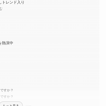
しトレンド入り
む
を熱演中
んですか？
マですか？
もっと見る