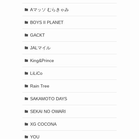
Aマッソ むらきゃみ
BOYS II PLANET
GACKT
JALマイル
King&Prince
LiLiCo
Rain Tree
SAKAMOTO DAYS
SEKAI NO OWARI
XG COCONA
YOU