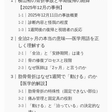
横山裕の骨折事故と早期復帰の経緯
【2025年12月の事例】
2025年12月11日の事故概要
診断内容と怪我の程度
1週間後の復帰と視聴者の反応
全治2ヶ月の本当の意味──医学用語を正
しく理解する
「全治」と「安静期間」は違う
骨の修復プロセスと段階
なぜ医師は「2ヶ月」と言うのか
肋骨骨折はなぜ1週間で「動ける」のか
【医学的解説】
肋骨骨折の特殊性（固定できない部位）
痛み管理と固定具の役割
「動ける」と「治っている」の決定的な
違い