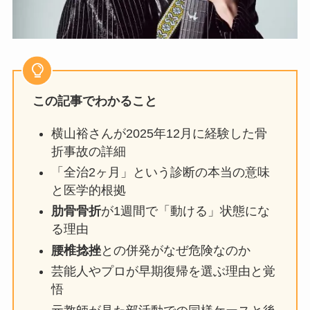
この記事でわかること
横山裕さんが2025年12月に経験した骨
折事故の詳細
「全治2ヶ月」という診断の本当の意味
と医学的根拠
肋骨骨折
が1週間で「動ける」状態にな
る理由
腰椎捻挫
との併発がなぜ危険なのか
芸能人やプロが早期復帰を選ぶ理由と覚
悟