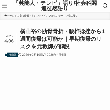
「芸能人・テレビ」語り/社会科関
連徒然語り
ホーム
人物（俳優・タレント・インフルエンサー）
横山裕
横山裕の肋骨骨折・腰椎捻挫から1
2026
週間復帰は可能か｜早期復帰のリ
4/06
スクを元教師が解説
2026年2月10日
2026年4月6日
横山裕