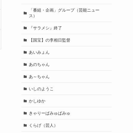
「番組・企画」グループ（芸能ニュー
ス）
『サラメシ』終了
【国宝】の李相日監督
あいみょん
き
あのちゃん
あ～ちゃん
いしのようこ
かしゆか
きゃりーぱみゅぱみゅ
くらげ（芸人）