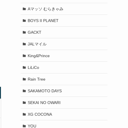
Aマッソ むらきゃみ
BOYS II PLANET
GACKT
JALマイル
King&Prince
LiLiCo
Rain Tree
SAKAMOTO DAYS
SEKAI NO OWARI
XG COCONA
YOU