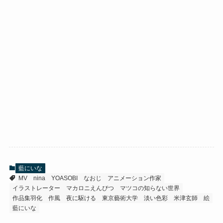
藍にいな
MV
nina
YOASOBI
なおじ
アニメーション作家
イラストレーター
マカロニえんぴつ
マツコの知らない世界
作品集羽化
作風
夜に駆ける
東京藝術大学
淡い色彩
米津玄師
絵
藍にいな