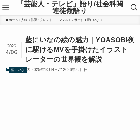
「芸能人・テレビ」語り/社会科関
連徒然語り
ホーム
人物（俳優・タレント・インフルエンサー）
藍にいな
藍にいなの絵の魅力｜YOASOBI夜
2026
に駆けるMVを手掛けたイラスト
4/06
レーターの世界観を解説
2025年10月4日
2026年4月6日
藍にいな