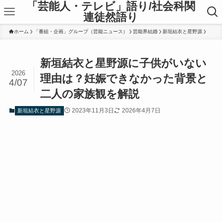
「芸能人・テレビ」語り/社会科関
連徒然語り
ホーム
「番組・企画」グループ（芸能ニュース）
芸能界結婚
新垣結衣と星野源
新垣結衣と星野源に子供がいない
2026
理由は？妊娠できなかった背景と
4/07
二人の家族観を解説
2023年11月3日
2026年4月7日
新垣結衣と星野源