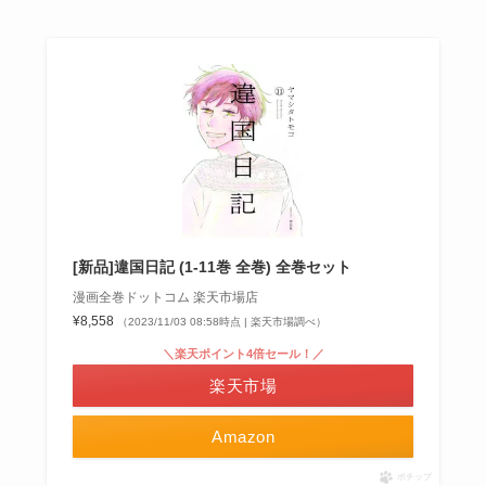
[新品]違国日記 (1-11巻 全巻) 全巻セット
漫画全巻ドットコム 楽天市場店
¥8,558
（2023/11/03 08:58時点 | 楽天市場調べ）
＼楽天ポイント4倍セール！／
楽天市場
Amazon
ポチップ