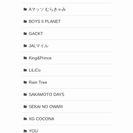
Aマッソ むらきゃみ
BOYS II PLANET
GACKT
JALマイル
King&Prince
LiLiCo
Rain Tree
SAKAMOTO DAYS
SEKAI NO OWARI
XG COCONA
YOU