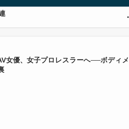
連
AV女優、女子プロレスラーへ──ボディ
裏