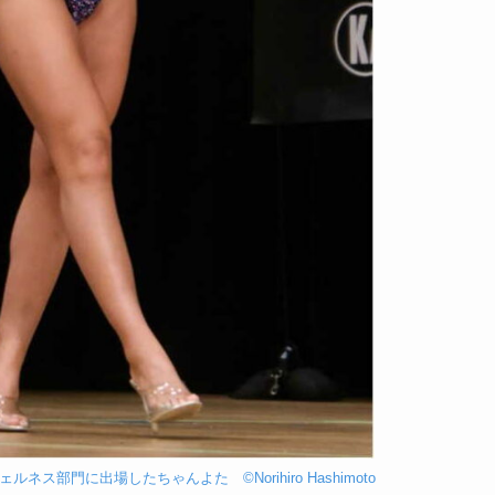
部門に出場したちゃんよた ©Norihiro Hashimoto