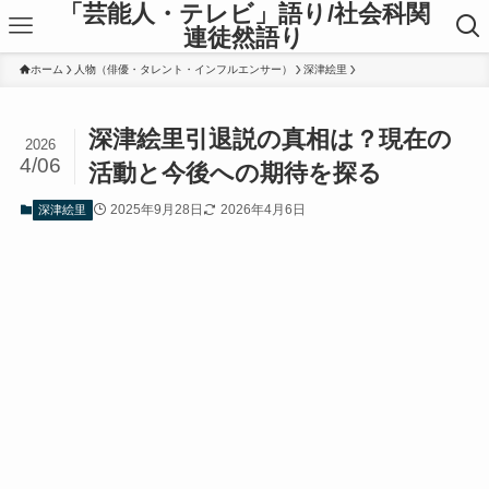
「芸能人・テレビ」語り/社会科関
連徒然語り
ホーム
人物（俳優・タレント・インフルエンサー）
深津絵里
深津絵里引退説の真相は？現在の
2026
4/06
活動と今後への期待を探る
2025年9月28日
2026年4月6日
深津絵里