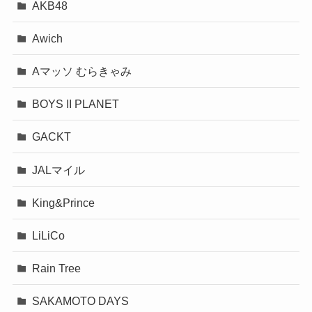
AKB48
Awich
Aマッソ むらきゃみ
BOYS II PLANET
GACKT
JALマイル
King&Prince
LiLiCo
Rain Tree
SAKAMOTO DAYS