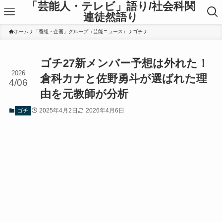
「芸能人・テレビ」語り/社会科関
連徒然語り
ホーム
「番組・企画」グループ（芸能ニュース）
ゴチ
ゴチ27新メンバー予想は外れた！
2026
倉科カナと佐野勇斗が選ばれた理
4/06
由を元教師が分析
2025年4月2日
2026年4月6日
ゴチ