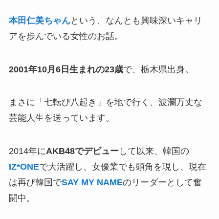
本田仁美ちゃん
という、なんとも興味深いキャリ
アを歩んでいる女性のお話。
2001年10月6日生まれの23歳
で、栃木県出身。
まさに「七転び八起き」を地で行く、波瀾万丈な
芸能人生を送っています。
2014年に
AKB48でデビュー
して以来、韓国の
IZ*ONE
で大活躍し、女優業でも頭角を現し、現在
は再び韓国で
SAY MY NAME
のリーダーとして奮
闘中。