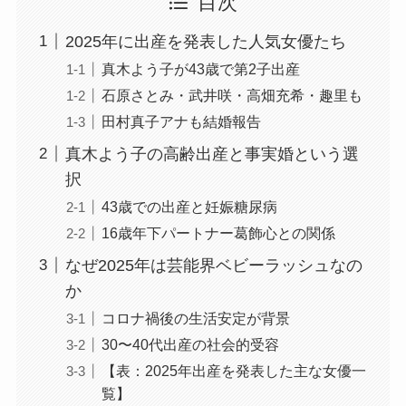
目次
2025年に出産を発表した人気女優たち
真木よう子が43歳で第2子出産
石原さとみ・武井咲・高畑充希・趣里も
田村真子アナも結婚報告
真木よう子の高齢出産と事実婚という選
択
43歳での出産と妊娠糖尿病
16歳年下パートナー葛飾心との関係
なぜ2025年は芸能界ベビーラッシュなの
か
コロナ禍後の生活安定が背景
30〜40代出産の社会的受容
【表：2025年出産を発表した主な女優一
覧】