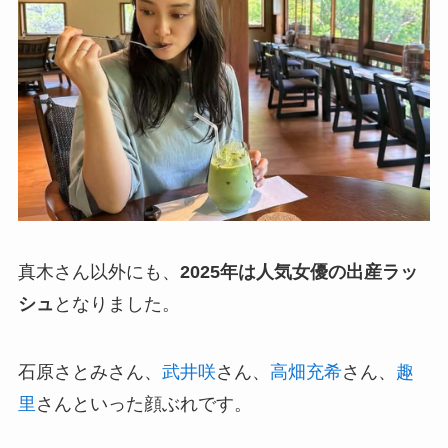
真木さん以外にも、
2025年は人気女優の出産ラッ
シュ
となりました。
石原さとみさん、
武井咲
さん、
高畑充希
さん、
趣
里
さんといった顔ぶれです。