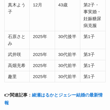
真木よう
12月
43歳
第2子・
子
事実婚・
妊娠糖尿
病克服
石原さと
2025年
30代後半
第1子
み
武井咲
2025年
30代前半
第3子
高畑充希
2025年
30代前半
第1子
趣里
2025年
30代前半
第1子
👉関連記事：
綾瀬はるかとジェシー結婚の最新情
報