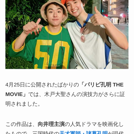
4月25日に公開されたばかりの
「パリピ孔明 THE
MOVIE」
では、木戸大聖さんの演技力がさらに証
明されました。
この作品は、
向井理主演
の人気ドラマを映画化し
たもので、三国時代の
天才軍師・諸葛孔明
が現代