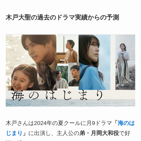
木戸大聖の過去のドラマ実績からの予測
木戸さんは2024年の夏クールに月9ドラマ
「
海のは
じまり
」
に出演し、主人公の
弟・月岡大和役
で好