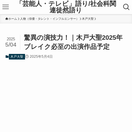
「芸能人・テレビ」語り/社会科関
連徒然語り
ホーム
人物（俳優・タレント・インフルエンサー）
木戸大聖
驚異の演技力！｜木戸大聖2025年
2025
5/04
ブレイク必至の出演作品予定
2025年5月4日
木戸大聖