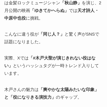
は金髪ロックミュージシャン
「秋山静」
を演じ、2
月公開の映画
「ゆきてかへらぬ」
では
天才詩人・
中原中也役
に挑戦。
こんなに違う役が
「同じ人？」
と驚く声がSNSで
話題になりました。
実際、Xでは
「#木戸大聖が演じきれない役はな
い」
というハッシュタグが一時トレンド入りして
います。
木戸さんの魅力は
「爽やかな太陽みたいな印象」
と「役になりきる演技力」
のギャップ。