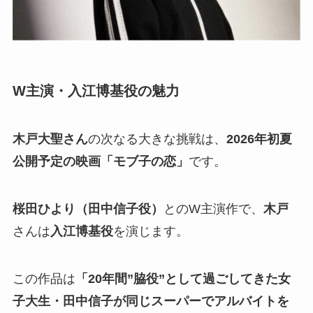
W主演・入江博基役の魅力
木戸大聖さん
の次なる大きな挑戦は、
2026年初夏
公開予定の映画「モブ子の恋」
です。
桜田ひより（田中信子役）
とのW主演作で、
木戸
さんは
入江博基役
を演じます。
この作品は
「20年間”脇役”として過ごしてきた女
子大生・田中信子が同じスーパーでアルバイトを