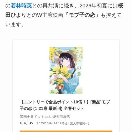
の
若林時英
との再共演に続き、2026年初夏には
桜
田ひより
とのW主演映画
「モブ子の恋」
も控えて
います。
【エントリーで全品ポイント10倍！】[新品]モブ
子の恋 (1-21巻 最新刊) 全巻セット
漫画全巻ドットコム 楽天市場店
¥14,135
（2025/05/04 14:17時点 | 楽天市場調べ）