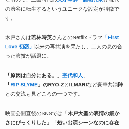
の渋谷に転生するというユニークな設定が特徴で
す。
木戸さんは
若林時英
さんとのNetflixドラマ
「First
Love 初恋」
以来の再共演を果たし、二人の息の合
った演技が話題に。
「原因は自分にある。」
杢代和人
、
「
RIP SLYME
」のRYO-Z
と
ILMARI
など豪華共演陣
との交流も見どころの一つです。
映画公開直後のSNSでは
「木戸大聖の表情の細か
さにびっくりした」「短い出演シーンなのに存在