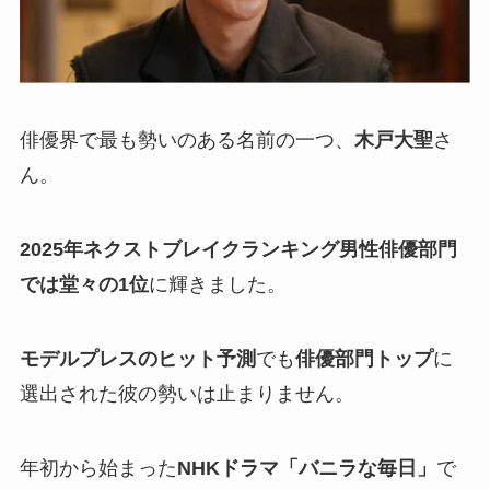
俳優界で最も勢いのある名前の一つ、
木戸大聖
さ
ん。
2025年ネクストブレイクランキング男性俳優部門
では堂々の1位
に輝きました。
モデルプレスのヒット予測
でも
俳優部門トップ
に
選出された彼の勢いは止まりません。
年初から始まった
NHKドラマ「バニラな毎日」
で