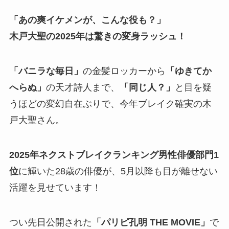
「あの爽イケメンが、こんな役も？」
木戸大聖の2025年は驚きの変身ラッシュ！
「バニラな毎日」
の金髪ロッカーから
「ゆきてか
へらぬ」
の天才詩人まで、
「同じ人？」
と目を疑
うほどの変幻自在ぶりで、今年ブレイク確実の木
戸大聖さん。
2025年ネクストブレイクランキング男性俳優部門1
位
に輝いた28歳の俳優が、5月以降も目が離せない
活躍を見せています！
つい先日公開された
「パリピ孔明 THE MOVIE」
で