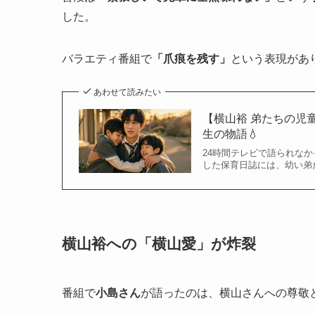
した。
バラエティ番組で
「爪痕を残す」
という表現があ
あわせて読みたい
【横山裕 弟たちの児
生の物語💧
24時間テレビで語られな
した保育日誌には、幼い弟
横山裕への「横山愛」が炸裂
番組で
小島さん
が語ったのは、横山さんへの尊敬