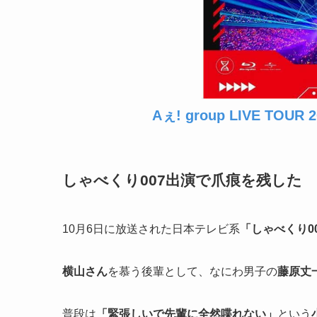
Aぇ! group LIVE TOUR 2
しゃべくり007出演で爪痕を残した
10月6日に放送された日本テレビ系
「しゃべくり0
横山さん
を慕う後輩として、なにわ男子の
藤原丈
普段は
「緊張しいで先輩に全然喋れない」
という