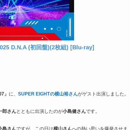
025 D.N.A (初回盤)(2枚組) [Blu-ray]
07」
に、
SUPER EIGHTの横山裕さん
がゲスト出演しました。
一郎さん
とともに出演したのが
小島健さん
です。
小島さん
ですが、この日は
横山さん
への熱い思いを爆発させま