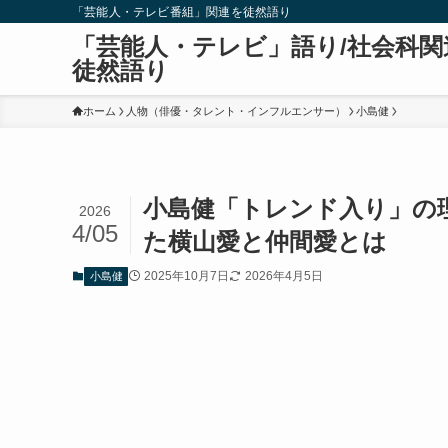
「芸能人・テレビ番組」関連を徒然語り
「芸能人・テレビ」語り/社会科関
徒然語り
ホーム
人物（俳優・タレント・インフルエンサー）
小島健
小島健「トレンド入り」の理
2026
4/05
た横山愛と仲間愛とは
2025年10月7日
2026年4月5日
小島健