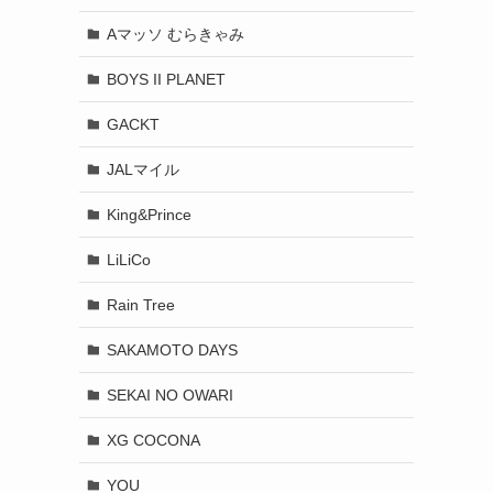
Aマッソ むらきゃみ
BOYS II PLANET
GACKT
JALマイル
King&Prince
LiLiCo
Rain Tree
SAKAMOTO DAYS
SEKAI NO OWARI
XG COCONA
YOU