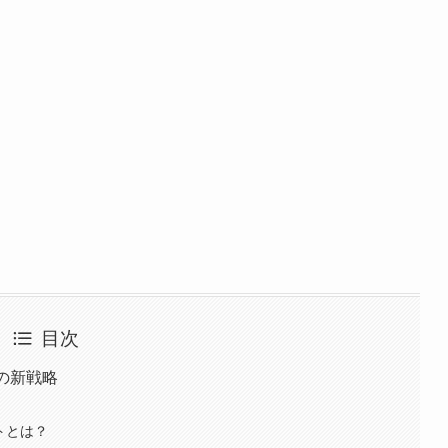
目次
きの新戦略
トとは？