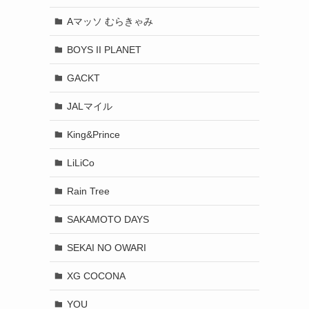
Aマッソ むらきゃみ
BOYS II PLANET
GACKT
JALマイル
King&Prince
LiLiCo
Rain Tree
SAKAMOTO DAYS
SEKAI NO OWARI
XG COCONA
YOU