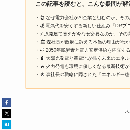
この記事を読むと、こんな疑問が解
・🤖 なぜ電力会社がAI企業と組むのか、そ
・💰 電気代を安くする新しい仕組み「DR
・⚡ 原発建て替えが今なぜ必要なのか、その
・🏛️ 森社長が政府に訴える本当の理由がわ
・🌱 2050年脱炭素と電力安定供給を両立す
・🔋 太陽光発電と蓄電池が描く未来のエネ
・🔥 火力発電も環境に優しくなる最新技術
・🎯 森社長の戦略に隠された「エネルギー
ス