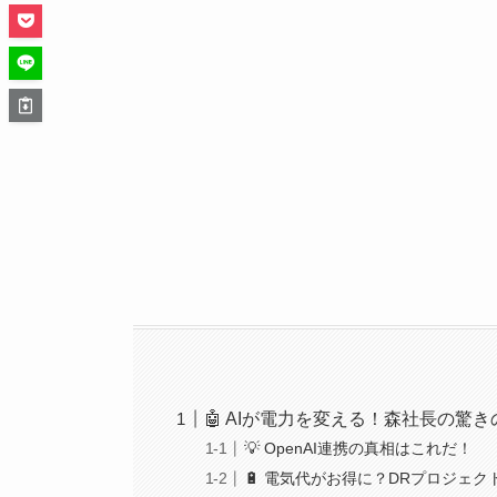
🤖 AIが電力を変える！森社長の驚
💡 OpenAI連携の真相はこれだ！
🔋 電気代がお得に？DRプロジェク