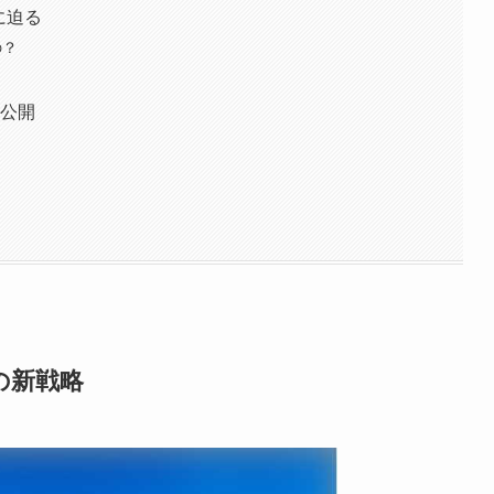
に迫る
の？
大公開
の新戦略