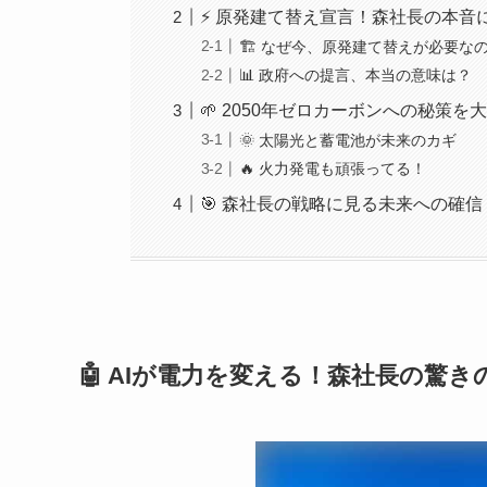
⚡ 原発建て替え宣言！森社長の本音
🏗️ なぜ今、原発建て替えが必要な
📊 政府への提言、本当の意味は？
🌱 2050年ゼロカーボンへの秘策を
🌞 太陽光と蓄電池が未来のカギ
🔥 火力発電も頑張ってる！
🎯 森社長の戦略に見る未来への確信
🤖 AIが電力を変える！森社長の驚き