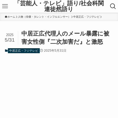
「芸能人・テレビ」語り/社会科関
連徒然語り
ホーム
人物（俳優・タレント・インフルエンサー）
中居正広・フジテレビ
中居正広代理人のメール暴露に被
2025
5/31
害女性側『二次加害だ』と激怒
2025年5月31日
中居正広・フジテレビ