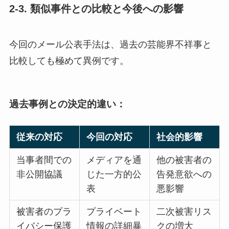
2-3. 類似事件との比較と今後への影響
今回のメール公表手法は、過去の芸能界不祥事と
比較しても極めて異例です。
過去事例との決定的違い：
従来の対応
今回の対応
社会的影響
当事者間での
メディアを通
他の被害者の
非公開協議
じた一方的公
告発意欲への
表
悪影響
被害者のプラ
プライベート
二次被害リス
イバシー保護
情報の詳細暴
クの増大