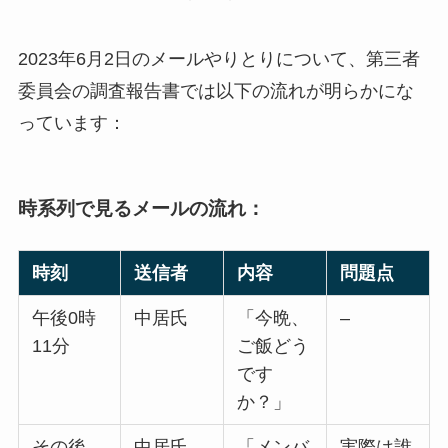
2023年6月2日のメールやりとりについて、第三者
委員会の調査報告書では以下の流れが明らかにな
っています：
時系列で見るメールの流れ：
時刻
送信者
内容
問題点
午後0時
中居氏
「今晩、
–
11分
ご飯どう
です
か？」
その後
中居氏
「メンバ
実際は誰