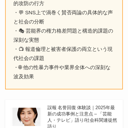
的攻防の行方
・💬 SNS上で渦巻く賛否両論の具体的な声
と社会の分断
・🎭 芸能界の権力格差問題と構造的課題の
深刻な実態
・📺 報道倫理と被害者保護の両立という現
代社会の課題
・🌐 他の性暴力事件や業界全体への深刻な
波及効果
誤報 名誉回復 体験談｜2025年最
新の成功事例と注意点 – 「芸能
人・テレビ」語り/社会科関連徒然
語り