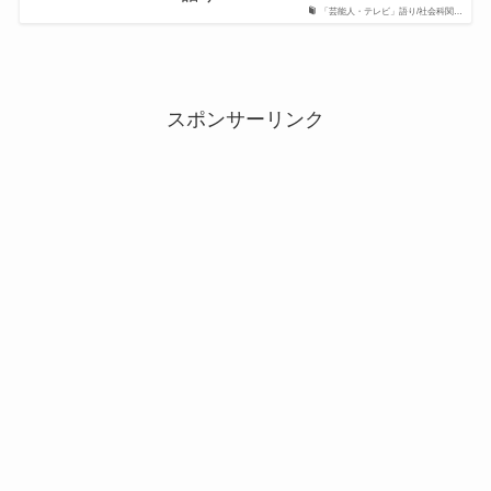
「芸能人・テレビ」語り/社会科関…
スポンサーリンク