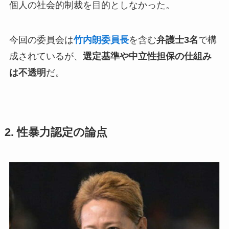
個人の社会的制裁を目的としなかった。
今回の委員会は
竹内朗委員長
を含む
弁護士3名
で構
成されているが、
選定基準や中立性担保の仕組み
は不透明
だ。
2. 性暴力認定の論点