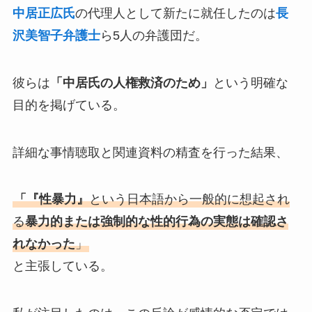
中居正広氏
の代理人として新たに就任したのは
長
沢美智子弁護士
ら5人の弁護団だ。
彼らは
「中居氏の人権救済のため」
という明確な
目的を掲げている。
詳細な事情聴取と関連資料の精査を行った結果、
「『性暴力』
という日本語から一般的に想起され
る
暴力的または強制的な性的行為の実態は確認さ
れなかった
」
と主張している。