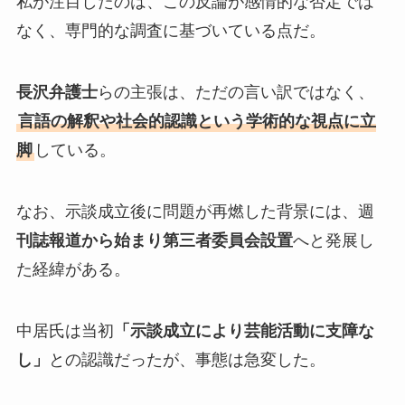
私が注目したのは、この反論が感情的な否定では
なく、専門的な調査に基づいている点だ。
長沢弁護士
らの主張は、ただの言い訳ではなく、
言語の解釈や社会的認識という学術的な視点に立
脚
している。
なお、示談成立後に問題が再燃した背景には、週
刊誌報道から始まり第三者委員会設置
へと発展し
た経緯がある。
中居氏は当初
「示談成立により芸能活動に支障な
し」
との認識だったが、事態は急変した。