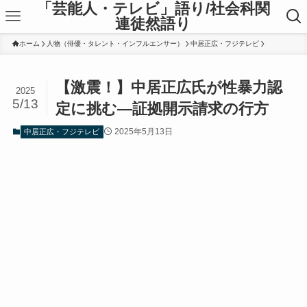
「芸能人・テレビ」語り/社会科関
連徒然語り
ホーム
人物（俳優・タレント・インフルエンサー）
中居正広・フジテレビ
【激震！】中居正広氏が性暴力認
2025
5/13
定に挑む―証拠開示請求の行方
2025年5月13日
中居正広・フジテレビ