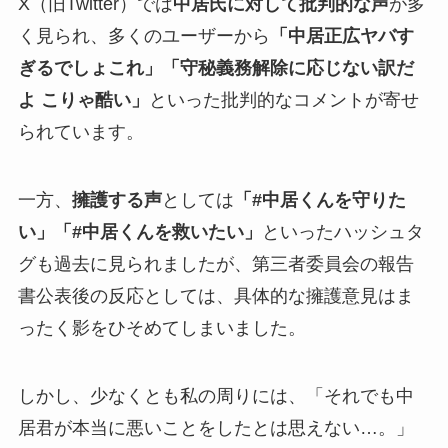
X（旧Twitter）では
中居氏に対して批判的な声
が多
く見られ、多くのユーザーから
「中居正広ヤバす
ぎるでしょこれ」「守秘義務解除に応じない訳だ
よ こりゃ酷い」
といった批判的なコメントが寄せ
られています。
一方、
擁護する声
としては
「#中居くんを守りた
い」「#中居くんを救いたい」
といったハッシュタ
グも過去に見られましたが、第三者委員会の報告
書公表後の反応としては、具体的な擁護意見はま
ったく影をひそめてしまいました。
しかし、少なくとも私の周りには、「それでも中
居君が本当に悪いことをしたとは思えない…。」