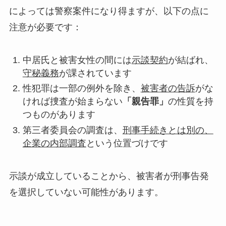
によっては警察案件になり得ますが、以下の点に
注意が必要です：
中居氏と被害女性の間には
示談契約
が結ばれ、
守秘義務
が課されています
性犯罪は一部の例外を除き、
被害者の告訴
がな
ければ捜査が始まらない
「親告罪」
の性質を持
つものがあります
第三者委員会の調査は、
刑事手続きとは別の、
企業の内部調査
という位置づけです
示談が成立していることから、被害者が刑事告発
を選択していない可能性があります。