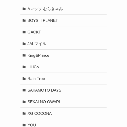
Aマッソ むらきゃみ
BOYS II PLANET
GACKT
JALマイル
King&Prince
LiLiCo
Rain Tree
SAKAMOTO DAYS
SEKAI NO OWARI
XG COCONA
YOU