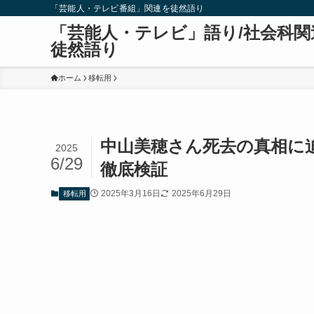
「芸能人・テレビ番組」関連を徒然語り
「芸能人・テレビ」語り/社会科関
徒然語り
ホーム
移転用
中山美穂さん死去の真相に
2025
6/29
徹底検証
2025年3月16日
2025年6月29日
移転用