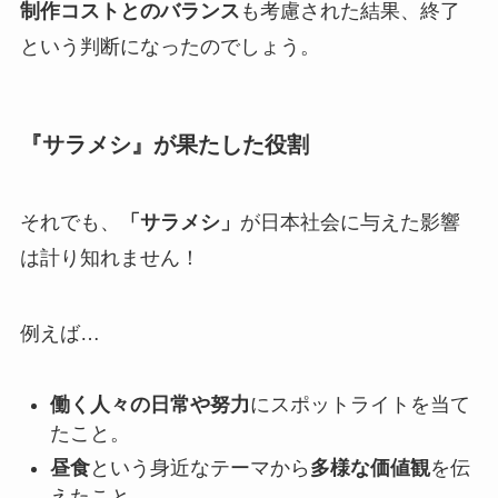
制作コストとのバランス
も考慮された結果、終了
という判断になったのでしょう。
『サラメシ』が果たした役割
それでも、
「サラメシ」
が日本社会に与えた影響
は計り知れません！
例えば…
働く人々の日常や努力
にスポットライトを当て
たこと。
昼食
という身近なテーマから
多様な価値観
を伝
えたこと。