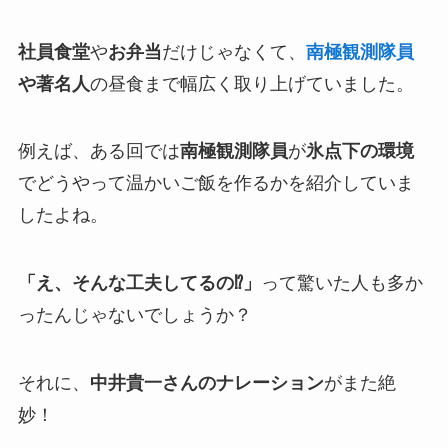
社員食堂
や
お弁当
だけじゃなくて、
南極観測隊員
や著名人
の昼食まで幅広く取り上げていました。
例えば、ある回では
南極観測隊員
が
氷点下の環境
でどうやって温かいご飯を作るかを紹介していま
したよね。
「え、そんな工夫してるの⁉」
って驚いた人も多か
ったんじゃないでしょうか？
それに、
中井貴一さんのナレーション
がまた絶
妙！