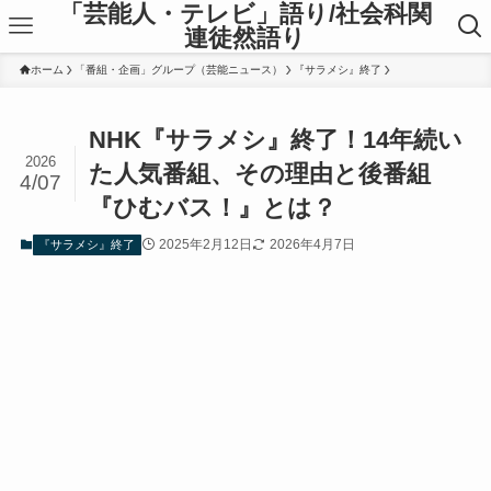
「芸能人・テレビ」語り/社会科関
連徒然語り
ホーム
「番組・企画」グループ（芸能ニュース）
『サラメシ』終了
NHK『サラメシ』終了！14年続い
2026
た人気番組、その理由と後番組
4/07
『ひむバス！』とは？
2025年2月12日
2026年4月7日
『サラメシ』終了