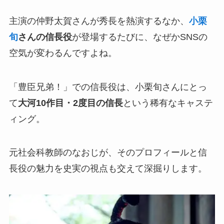
主演の仲野太賀さんが秀長を熱演するなか、
小栗
旬
さんの信長役
が登場するたびに、なぜかSNSの
空気が変わるんですよね。
「豊臣兄弟！」での信長役は、小栗旬さんにとっ
て
大河10作目・2度目の信長
という稀有なキャステ
ィング。
元社会科教師のなおじが、そのプロフィールと信
長役の魅力を史実の視点も交えて深掘りします。